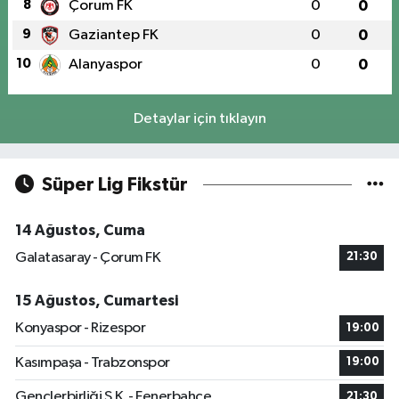
8
Çorum FK
0
0
9
Gaziantep FK
0
0
10
Alanyaspor
0
0
Detaylar için tıklayın
Süper Lig Fikstür
14 Ağustos, Cuma
Galatasaray - Çorum FK
21:30
15 Ağustos, Cumartesi
Konyaspor - Rizespor
19:00
Kasımpaşa - Trabzonspor
19:00
Gençlerbirliği S.K. - Fenerbahçe
21:30