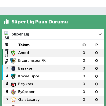
Süper Lig Puan Durumu
Süper Lig
#
Takım
O
P
1
Amed
0
0
2
Erzurumspor FK
0
0
3
Başakşehir
0
0
4
Kocaelispor
0
0
5
Beşiktaş
0
0
6
Eyüpspor
0
0
7
Galatasaray
0
0