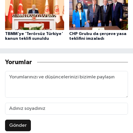
TBMM'ye 'Terörsüz Türkiye'
CHP Grubu da çerçeve yasa
kanun teklifi sunuldu
teklifini imzaladı
Yorumlar
Gönder