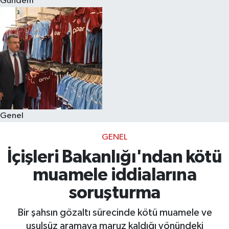
Gündem
Eğitim
Sağlık
Dünya
Magazin
Genel
Gündem
GENEL
Kültür & Sanat
İçişleri Bakanlığı'ndan kötü
muamele iddialarına
Teknoloji
soruşturma
Bilim
Bir şahsın gözaltı sürecinde kötü muamele ve
usulsüz aramaya maruz kaldığı yönündeki
Genel