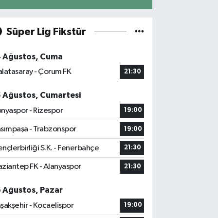
Süper Lig Fikstür
4 Ağustos, Cuma
latasaray - Çorum FK
21:30
5 Ağustos, Cumartesi
nyaspor - Rizespor
19:00
sımpaşa - Trabzonspor
19:00
nçlerbirliği S.K. - Fenerbahçe
21:30
ziantep FK - Alanyaspor
21:30
6 Ağustos, Pazar
şakşehir - Kocaelispor
19:00