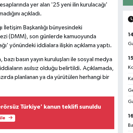
aplarında yer alan '25 yeni ilin kurulacağı'
adığını açıkladı.
 İletişim Başkanlığı bünyesindeki
1
ezi (DMM), son günlerde kamuoyunda
Ga
ğı' yönündeki iddialara ilişkin açıklama yaptı.
1
bazı basın yayın kuruluşları ile sosyal medya
Ko
ddiaların asılsız olduğu belirtildi. Açıklamada,
hazırda planlanan ya da yürütülen herhangi bir
Ka
Ge
Ga
örsüz Türkiye' kanun teklifi sunuldu
1
üle
Ba