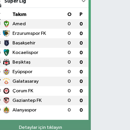
Süper Lig
#
Takım
O
P
1
Amed
0
0
2
Erzurumspor FK
0
0
3
Başakşehir
0
0
4
Kocaelispor
0
0
5
Beşiktaş
0
0
6
Eyüpspor
0
0
7
Galatasaray
0
0
8
Çorum FK
0
0
9
Gaziantep FK
0
0
0
Alanyaspor
0
0
Detaylar için tıklayın