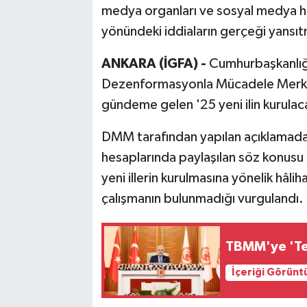
medya organları ve sosyal medya hes
yönündeki iddiaların gerçeği yansıtm
Bilim, Teknoloji
ANKARA (İGFA) -
Cumhurbaşkanlığı
Dezenformasyonla Mücadele Merk
gündeme gelen '25 yeni ilin kurulaca
DMM tarafından yapılan açıklamada, 
hesaplarında paylaşılan söz konusu i
yeni illerin kurulmasına yönelik hâli
çalışmanın bulunmadığı vurgulandı.
TBMM'ye 'Ter
İçeriği Görünt