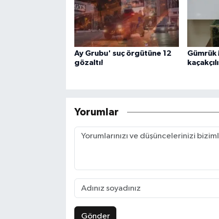
Ay Grubu' suç örgütüne 12
Gümrük 
gözaltı!
kaçakçıl
Yorumlar
Gönder