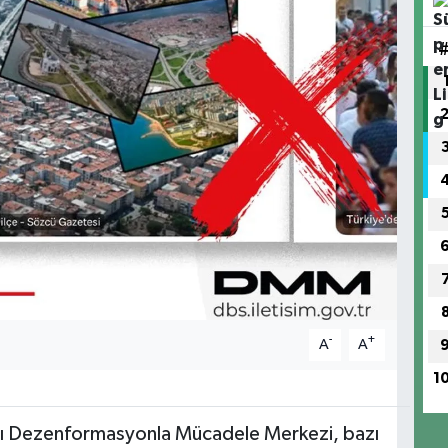
-
+
A
A
1
ığı Dezenformasyonla Mücadele Merkezi, bazı