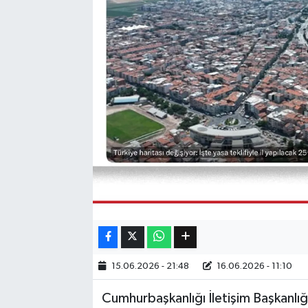
Eğitim
Sağlık
Dünya
Magazin
Gündem
Kültür & Sanat
Teknoloji
15.06.2026 - 21:48
16.06.2026 - 11:10
Bilim
Cumhurbaşkanlığı İletişim Başkanl
Genel