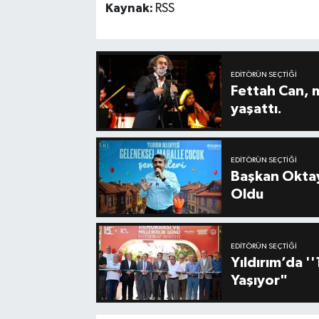
Kaynak:
RSS
EDITÖRÜN SEÇTIĞI
Fettah Can, 
yaşattı.
EDITÖRÜN SEÇTIĞI
Başkan Oktay
Oldu
EDITÖRÜN SEÇTIĞI
Yıldırım’da 
Yaşıyor"