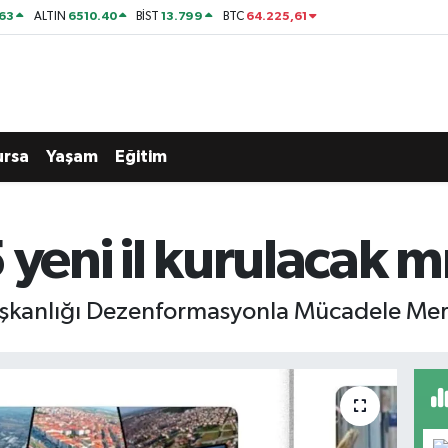
63
6510.40
13.799
64.225,61
ALTIN
BİST
BTC
ursa
Yaşam
Eğitim
 yeni il kurulacak m
aşkanlığı Dezenformasyonla Mücadele Mer