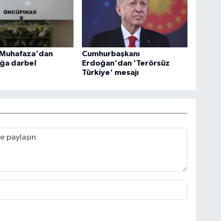
Muhafaza'dan
Cumhurbaşkanı
ığa darbe!
Erdoğan'dan 'Terörsüz
Türkiye' mesajı