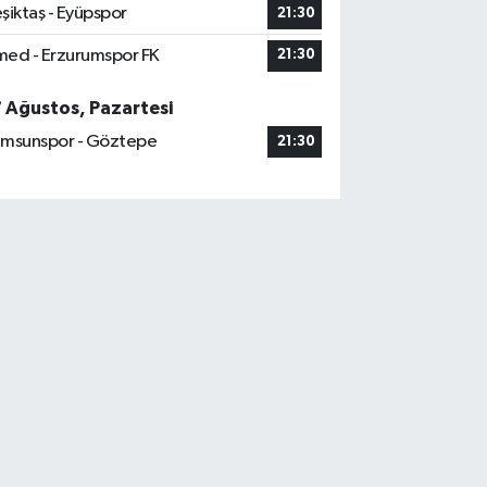
şiktaş - Eyüpspor
21:30
ed - Erzurumspor FK
21:30
7 Ağustos, Pazartesi
msunspor - Göztepe
21:30