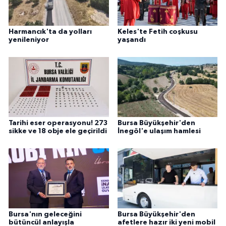
Harmancık'ta da yolları
Keles'te Fetih coşkusu
yenileniyor
yaşandı
Tarihi eser operasyonu! 273
Bursa Büyükşehir'den
sikke ve 18 obje ele geçirildi
İnegöl'e ulaşım hamlesi
Bursa'nın geleceğini
Bursa Büyükşehir'den
bütüncül anlayışla
afetlere hazır iki yeni mobil