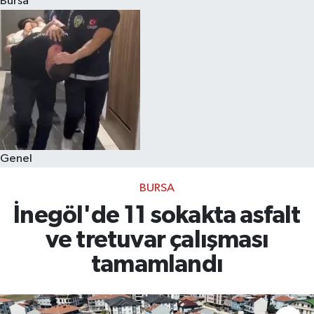
Bursa
Eğitim
Sağlık
Dünya
Magazin
Genel
Gündem
BURSA
Kültür & Sanat
İnegöl'de 11 sokakta asfalt
ve tretuvar çalışması
Teknoloji
tamamlandı
Bilim
Genel