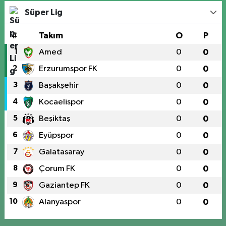
Süper Lig
#
Takım
O
P
1
Amed
0
0
2
Erzurumspor FK
0
0
3
Başakşehir
0
0
4
Kocaelispor
0
0
5
Beşiktaş
0
0
6
Eyüpspor
0
0
7
Galatasaray
0
0
8
Çorum FK
0
0
9
Gaziantep FK
0
0
10
Alanyaspor
0
0