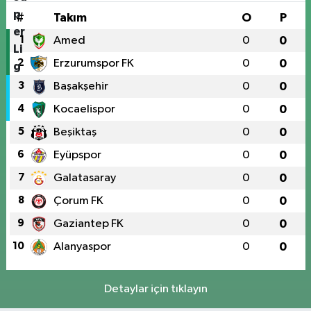
#
Takım
O
P
1
Amed
0
0
2
Erzurumspor FK
0
0
3
Başakşehir
0
0
4
Kocaelispor
0
0
5
Beşiktaş
0
0
6
Eyüpspor
0
0
7
Galatasaray
0
0
8
Çorum FK
0
0
9
Gaziantep FK
0
0
10
Alanyaspor
0
0
Detaylar için tıklayın