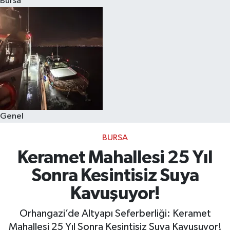
Bursa
Eğitim
Sağlık
Dünya
Magazin
Genel
Gündem
BURSA
Kültür & Sanat
Keramet Mahallesi 25 Yıl
Sonra Kesintisiz Suya
Teknoloji
Kavuşuyor!
Bilim
Orhangazi’de Altyapı Seferberliği: Keramet
Mahallesi 25 Yıl Sonra Kesintisiz Suya Kavuşuyor!
Genel