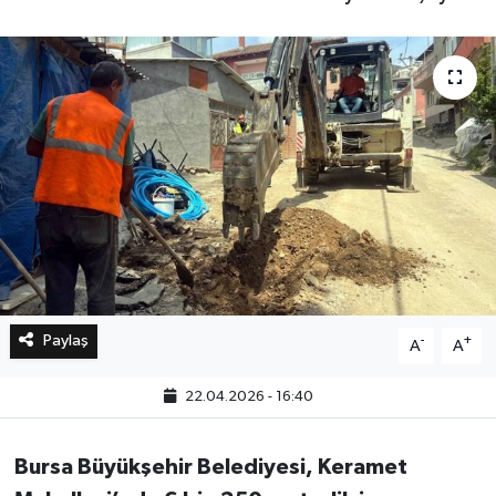
Bilim, Teknoloji
Paylaş
-
+
A
A
22.04.2026 - 16:40
Bursa Büyükşehir Belediyesi, Keramet