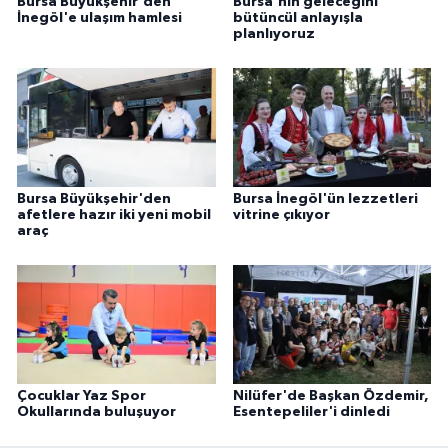
Bursa Büyükşehir'den
Bursa'nın geleceğini
İnegöl'e ulaşım hamlesi
bütüncül anlayışla
planlıyoruz
Bursa Büyükşehir'den
Bursa İnegöl'ün lezzetleri
afetlere hazır iki yeni mobil
vitrine çıkıyor
araç
Çocuklar Yaz Spor
Nilüfer'de Başkan Özdemir,
Okullarında buluşuyor
Esentepeliler'i dinledi