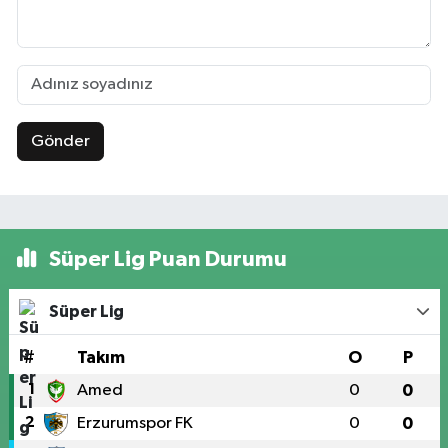
Gönder
Süper Lig Puan Durumu
Süper Lig
#
Takım
O
P
1
Amed
0
0
2
Erzurumspor FK
0
0