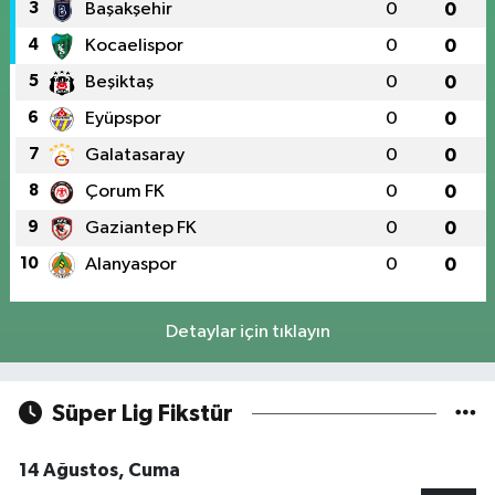
3
Başakşehir
0
0
4
Kocaelispor
0
0
5
Beşiktaş
0
0
6
Eyüpspor
0
0
7
Galatasaray
0
0
8
Çorum FK
0
0
9
Gaziantep FK
0
0
10
Alanyaspor
0
0
Detaylar için tıklayın
Süper Lig Fikstür
14 Ağustos, Cuma