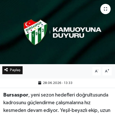
Bilim, Teknoloji
Paylaş
-
+
A
A
28.06.2026 - 13:33
Bursaspor
, yeni sezon hedefleri doğrultusunda
kadrosunu güçlendirme çalışmalarına hız
kesmeden devam ediyor. Yeşil-beyazlı ekip, uzun