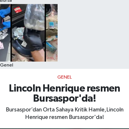
Bursa
Eğitim
Sağlık
Dünya
Magazin
Genel
Gündem
GENEL
Kültür & Sanat
Lincoln Henrique resmen
Bursaspor'da!
Teknoloji
Bursaspor’dan Orta Sahaya Kritik Hamle,Lincoln
Bilim
Henrique resmen Bursaspor'da!
Genel