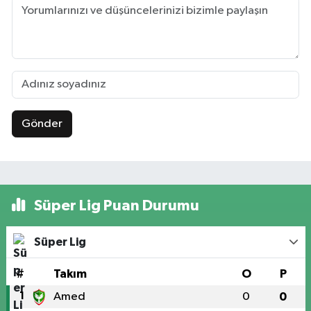
Gönder
Süper Lig Puan Durumu
Süper Lig
#
Takım
O
P
1
Amed
0
0