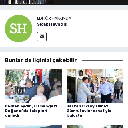
EDITÖR HAKKINDA
Sıcak Havadis
Bunlar da ilginizi çekebilir
Başkan Aydın, Osmangazi
Başkan Oktay Yılmaz
Doğancı'da talepleri
Zümrütevler esnafıyla
dinledi
buluştu