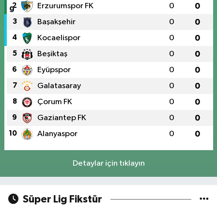
2
Erzurumspor FK
0
0
3
Başakşehir
0
0
4
Kocaelispor
0
0
5
Beşiktaş
0
0
6
Eyüpspor
0
0
7
Galatasaray
0
0
8
Çorum FK
0
0
9
Gaziantep FK
0
0
10
Alanyaspor
0
0
Detaylar için tıklayın
Süper Lig Fikstür