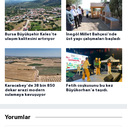
Bursa Büyükşehir Keles'te
İnegöl Millet Bahçesi'nde
ulaşım kalitesini artırıyor
üst yapı çalışmaları başladı
Karacabey'de 38 bin 850
Fetih coşkusunu bu kez
dekar arazi modern
Büyükorhan'a taşıdı.
sulamaya kavuşuyor
Yorumlar