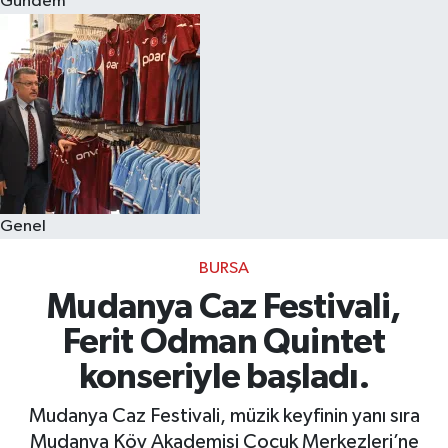
Gündem
Eğitim
Sağlık
Dünya
Magazin
Genel
Gündem
BURSA
Kültür & Sanat
Mudanya Caz Festivali,
Ferit Odman Quintet
Teknoloji
konseriyle başladı.
Bilim
Mudanya Caz Festivali, müzik keyfinin yanı sıra
Mudanya Köy Akademisi Çocuk Merkezleri’ne
Genel