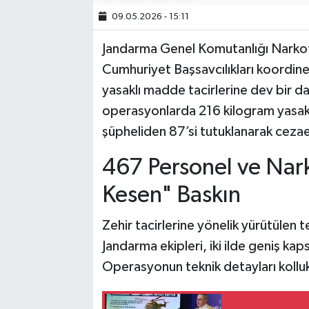
09.05.2026 - 15:11
Bilim, Teknoloji
Jandarma Genel Komutanlığı Narkoti
Cumhuriyet Başsavcılıkları koordin
yasaklı madde tacirlerine dev bir da
operasyonlarda 216 kilogram yasakl
şüpheliden 87’si tutuklanarak cezae
467 Personel ve Nark
Kesen" Baskın
Zehir tacirlerine yönelik yürütülen 
Jandarma ekipleri, iki ilde geniş ka
Operasyonun teknik detayları kolluk 