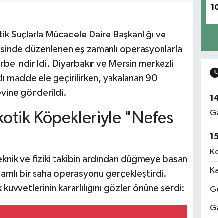
1
k Suçlarla Mücadele Daire Başkanlığı ve
esinde düzenlenen eş zamanlı operasyonlarla
rbe indirildi. Diyarbakır ve Mersin merkezli
ı madde ele geçirilirken, yakalanan 90
vine gönderildi.
1
Ga
otik Köpekleriyle "Nefes
1
Ko
teknik ve fiziki takibin ardından düğmeye basan
Ka
psamlı bir saha operasyonu gerçekleştirdi.
kuvvetlerinin kararlılığını gözler önüne serdi:
Ge
Ga