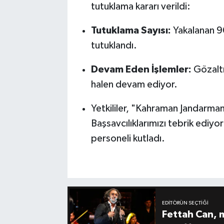
tutuklama kararı verildi:
Tutuklama Sayısı:
Yakalanan 90
tutuklandı.
Devam Eden İşlemler:
Gözaltı
halen devam ediyor.
Yetkililer, "Kahraman Jandarmam
Başsavcılıklarımızı tebrik edi
personeli kutladı.
EDITÖRÜN SEÇTIĞI
Fettah Can, 