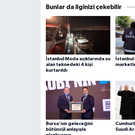
Bunlar da ilginizi çekebilir
İstanbul Moda açıklarında su
İstanbul
alan teknedeki 4 kişi
marketle
kurtarıldı
Bursa'nın geleceğini
Cumhurb
bütüncül anlayışla
Suudi Ar