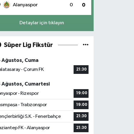
0
Alanyaspor
0
0
Detaylar için tıklayın
Süper Lig Fikstür
4 Ağustos, Cuma
latasaray - Çorum FK
21:30
5 Ağustos, Cumartesi
nyaspor - Rizespor
19:00
sımpaşa - Trabzonspor
19:00
nçlerbirliği S.K. - Fenerbahçe
21:30
ziantep FK - Alanyaspor
21:30