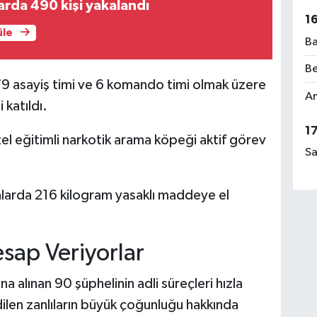
rda 490 kişi yakalandı
1
üle
Ba
Be
 asayiş timi ve 6 komando timi olmak üzere
Am
katıldı.
1
l eğitimli narkotik arama köpeği aktif görev
Sa
larda 216 kilogram yasaklı maddeye el
ap Veriyorlar
alınan 90 şüphelinin adli süreçleri hızla
dilen zanlıların büyük çoğunluğu hakkında