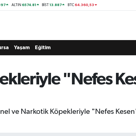
897
6574.81
13.887
64.360,53
ALTIN
BİST
BTC
ursa
Yaşam
Eğitim
ekleriyle "Nefes Ke
el ve Narkotik Köpekleriyle "Nefes Kesen"