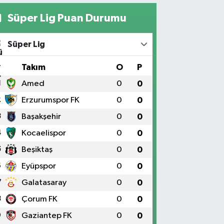
Süper Lig Puan Durumu
Süper Lig
#
Takım
O
P
1
Amed
0
0
2
Erzurumspor FK
0
0
3
Başakşehir
0
0
4
Kocaelispor
0
0
5
Beşiktaş
0
0
6
Eyüpspor
0
0
7
Galatasaray
0
0
8
Çorum FK
0
0
9
Gaziantep FK
0
0