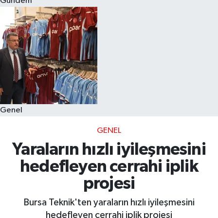
Gündem
Eğitim
Sağlık
Dünya
Magazin
Genel
Gündem
GENEL
Kültür & Sanat
Yaraların hızlı iyileşmesini
hedefleyen cerrahi iplik
Teknoloji
projesi
Bilim
Bursa Teknik'ten yaraların hızlı iyileşmesini
hedefleyen cerrahi iplik projesi
Genel