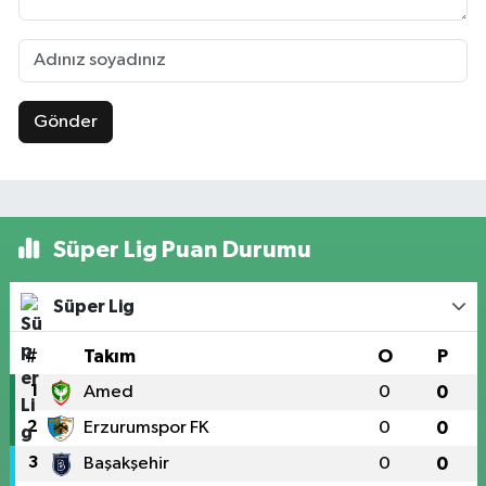
Gönder
Süper Lig Puan Durumu
Süper Lig
#
Takım
O
P
1
Amed
0
0
2
Erzurumspor FK
0
0
3
Başakşehir
0
0