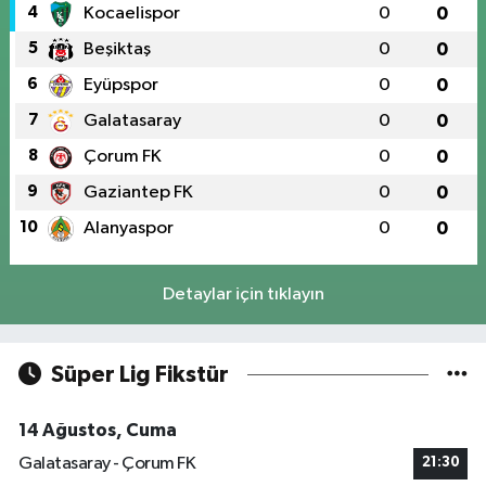
4
Kocaelispor
0
0
5
Beşiktaş
0
0
6
Eyüpspor
0
0
7
Galatasaray
0
0
8
Çorum FK
0
0
9
Gaziantep FK
0
0
10
Alanyaspor
0
0
Detaylar için tıklayın
Süper Lig Fikstür
14 Ağustos, Cuma
Galatasaray - Çorum FK
21:30