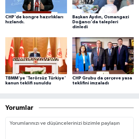
CHP'de kongre hazırlıkları
Başkan Aydın, Osmangazi
hızlandı.
Doğancı'da talepleri
dinledi
TBMM'ye 'Terörsüz Türkiye'
CHP Grubu da çerçeve yasa
kanun teklifi sunuldu
teklifini imzaladı
Yorumlar