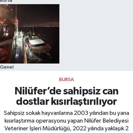
Bursa
Eğitim
Sağlık
Dünya
Magazin
Genel
Gündem
BURSA
Kültür & Sanat
Nilüfer’de sahipsiz can
dostlar kısırlaştırılıyor
Teknoloji
Sahipsiz sokak hayvanlarına 2003 yılından bu yana
Bilim
kısırlaştırma operasyonu yapan Nilüfer Belediyesi
Veteriner İşleri Müdürlüğü, 2022 yılında yaklaşık 2
Genel