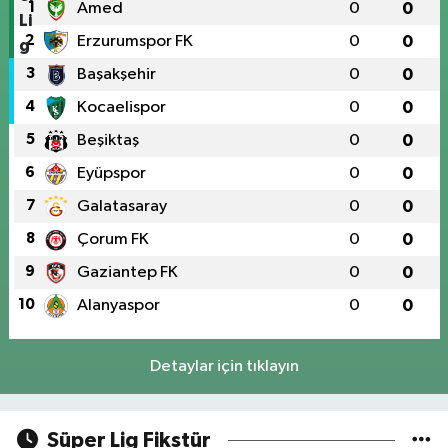
1
Amed
0
0
2
Erzurumspor FK
0
0
3
Başakşehir
0
0
4
Kocaelispor
0
0
5
Beşiktaş
0
0
6
Eyüpspor
0
0
7
Galatasaray
0
0
8
Çorum FK
0
0
9
Gaziantep FK
0
0
10
Alanyaspor
0
0
Detaylar için tıklayın
Süper Lig Fikstür