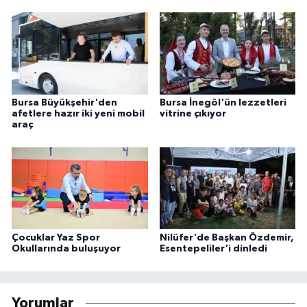
Bursa Büyükşehir'den
Bursa İnegöl'ün lezzetleri
afetlere hazır iki yeni mobil
vitrine çıkıyor
araç
Çocuklar Yaz Spor
Nilüfer'de Başkan Özdemir,
Okullarında buluşuyor
Esentepeliler'i dinledi
Yorumlar