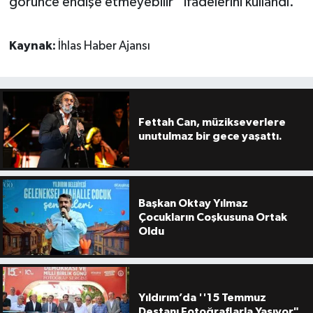
görünce endişe etmeyebilir” ifadelerini kullandı.
Kaynak:
İhlas Haber Ajansı
Fettah Can, müzikseverlere
unutulmaz bir gece yaşattı.
Başkan Oktay Yılmaz
Çocukların Coşkusuna Ortak
Oldu
Yıldırım’da ''15 Temmuz
Destanı Fotoğraflarla Yaşıyor"