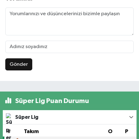
Gönder
Süper Lig Puan Durumu
Süper Lig
#
Takım
O
P