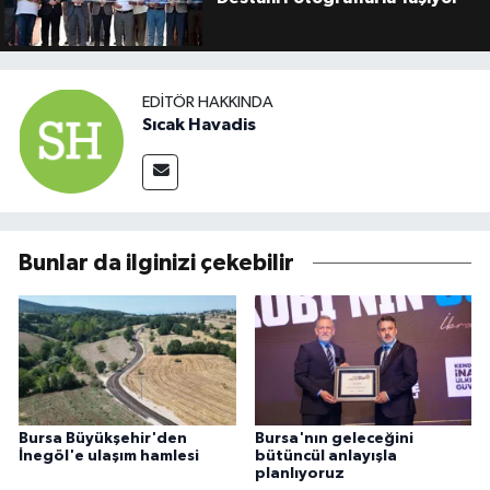
EDITÖR HAKKINDA
Sıcak Havadis
Bunlar da ilginizi çekebilir
Bursa Büyükşehir'den
Bursa'nın geleceğini
İnegöl'e ulaşım hamlesi
bütüncül anlayışla
planlıyoruz