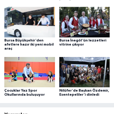
Bursa Büyükşehir'den
Bursa İnegöl'ün lezzetleri
afetlere hazır iki yeni mobil
vitrine çıkıyor
araç
Çocuklar Yaz Spor
Nilüfer'de Başkan Özdemir,
Okullarında buluşuyor
Esentepeliler'i dinledi