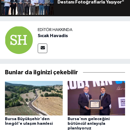
Destanı Fotoğraflarla Yaşıyor"
EDITÖR HAKKINDA
Sıcak Havadis
Bunlar da ilginizi çekebilir
Bursa Büyükşehir'den
Bursa'nın geleceğini
İnegöl'e ulaşım hamlesi
bütüncül anlayışla
planlıyoruz