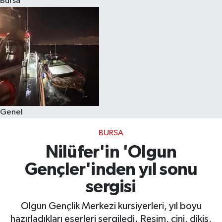
Bursa
Eğitim
Sağlık
Dünya
Magazin
Genel
Gündem
BURSA
Kültür & Sanat
Nilüfer'in 'Olgun
Gençler'inden yıl sonu
Teknoloji
sergisi
Bilim
Olgun Gençlik Merkezi kursiyerleri, yıl boyu
hazırladıkları eserleri sergiledi. Resim, çini, dikiş,
Genel