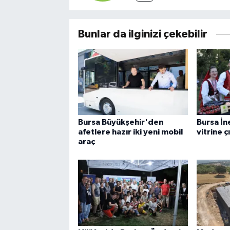
Bunlar da ilginizi çekebilir
Bursa Büyükşehir'den
Bursa İn
afetlere hazır iki yeni mobil
vitrine ç
araç