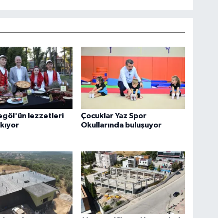
egöl'ün lezzetleri
Çocuklar Yaz Spor
ıkıyor
Okullarında buluşuyor