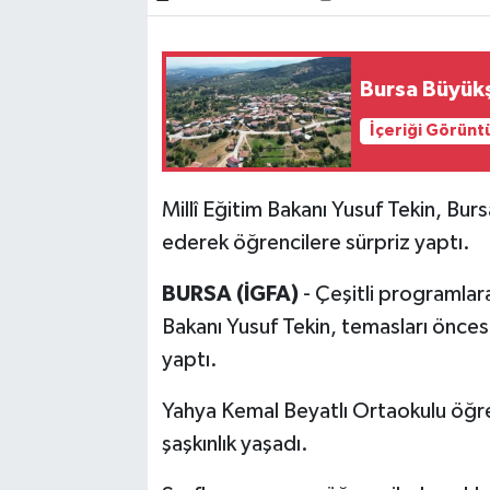
Bilim, Teknoloji
Bursa Büyükşe
İçeriği Görünt
Millî Eğitim Bakanı Yusuf Tekin, Bu
ederek öğrencilere sürpriz yaptı.
BURSA (İGFA)
- Çeşitli programlar
Bakanı Yusuf Tekin, temasları öncesi
yaptı.
Yahya Kemal Beyatlı Ortaokulu öğre
şaşkınlık yaşadı.