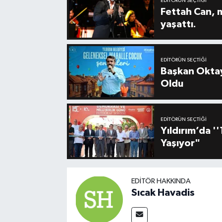
EDITÖRÜN SEÇTIĞI
Fettah Can, 
yaşattı.
EDITÖRÜN SEÇTIĞI
Başkan Oktay
Oldu
EDITÖRÜN SEÇTIĞI
Yıldırım’da 
Yaşıyor"
EDITÖR HAKKINDA
Sıcak Havadis