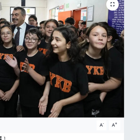
-
+
A
A
1