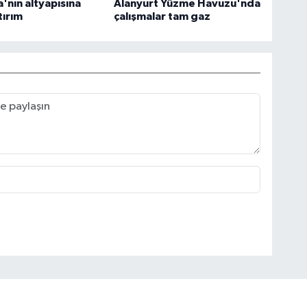
nın altyapısına
Alanyurt Yüzme Havuzu'nda
tırım
çalışmalar tam gaz