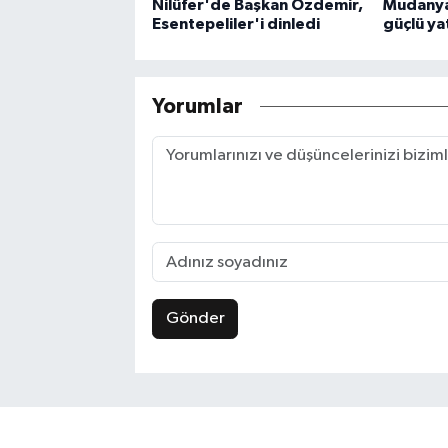
Nilüfer'de Başkan Özdemir,
Mudanya'
Esentepeliler'i dinledi
güçlü ya
Yorumlar
Gönder