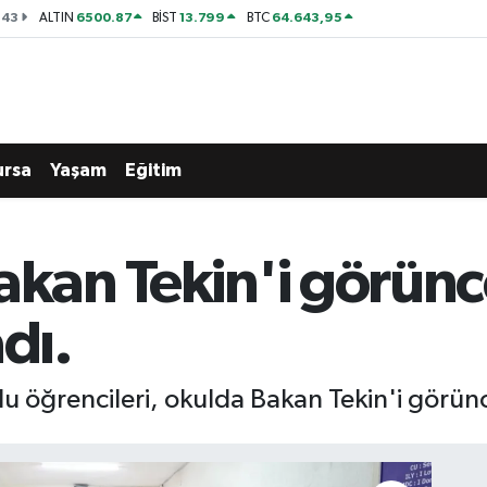
143
6500.87
13.799
64.643,95
ALTIN
BİST
BTC
ursa
Yaşam
Eğitim
Bakan Tekin'i görün
dı.
 öğrencileri, okulda Bakan Tekin'i görünc