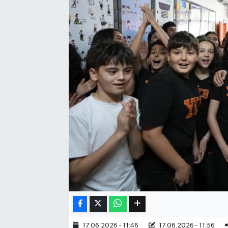
Eğitim
Sağlık
Dünya
Magazin
Gündem
Kültür & Sanat
Teknoloji
Bilim
Genel
17.06.2026 - 11:46
17.06.2026 - 11:56