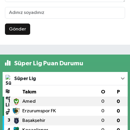
Gönder
Süper Lig Puan Durumu
Süper Lig
#
Takım
O
P
1
Amed
0
0
2
Erzurumspor FK
0
0
3
Başakşehir
0
0
4