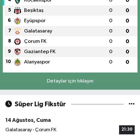
Kocaelispor
0
0
5
Beşiktaş
0
0
6
Eyüpspor
0
0
7
Galatasaray
0
0
8
Çorum FK
0
0
9
Gaziantep FK
0
0
10
Alanyaspor
0
0
Detaylar için tıklayın
Süper Lig Fikstür
14 Ağustos, Cuma
Galatasaray - Çorum FK
21:30