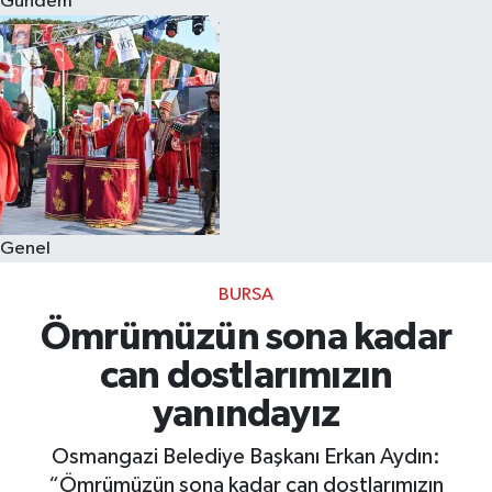
Gündem
Eğitim
Sağlık
Dünya
Magazin
Genel
Gündem
BURSA
Kültür & Sanat
Ömrümüzün sona kadar
can dostlarımızın
Teknoloji
yanındayız
Bilim
Osmangazi Belediye Başkanı Erkan Aydın:
“Ömrümüzün sona kadar can dostlarımızın
Genel