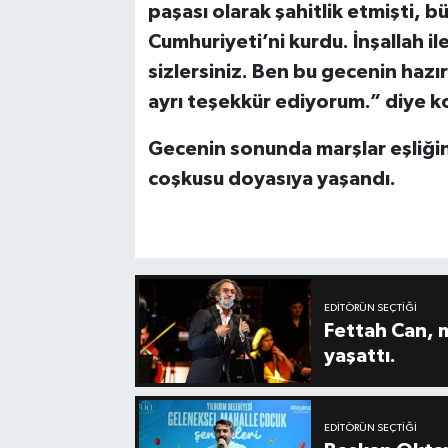
paşası olarak şahitlik etmişti, 
Cumhuriyeti’ni kurdu. İnşallah i
sizlersiniz. Ben bu gecenin haz
ayrı teşekkür ediyorum.” diye 
Gecenin sonunda marşlar eşliğin
coşkusu doyasıya yaşandı.
EDITÖRÜN SEÇTIĞI
Fettah Can, 
yaşattı.
EDITÖRÜN SEÇTIĞI