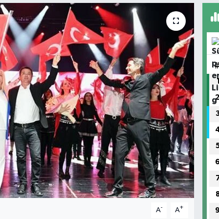
-
+
A
A