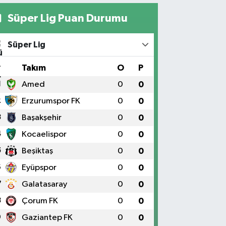
Süper Lig Puan Durumu
Süper Lig
#
Takım
O
P
1
Amed
0
0
2
Erzurumspor FK
0
0
3
Başakşehir
0
0
4
Kocaelispor
0
0
5
Beşiktaş
0
0
6
Eyüpspor
0
0
7
Galatasaray
0
0
8
Çorum FK
0
0
9
Gaziantep FK
0
0