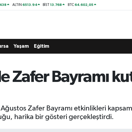
438
6513.94
13.768
64.602,05
ALTIN
BİST
BTC
ursa
Yaşam
Eğitim
 Zafer Bayramı kut
 Ağustos Zafer Bayramı etkinlikleri kaps
ğu, harika bir gösteri gerçekleştirdi.