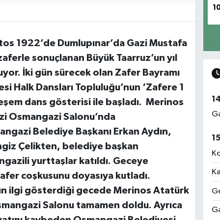
1
tos 1922’de Dumlupınar’da Gazi Mustafa
aferle sonuçlanan Büyük Taarruz’un yıl
yor. İki gün sürecek olan Zafer Bayramı
si Halk Dansları Topluluğu’nun ‘Zafere 1
1
eşem dans gösterisi ile başladı. Merinos
Ga
ezi Osmangazi Salonu’nda
angazi Belediye Başkanı Erkan Aydın,
1
giz Çelikten, belediye başkan
Ko
gazili yurttaşlar katıldı. Geceye
Ka
 zafer coşkusunu doyasıya kutladı.
n ilgi gösterdiği gecede Merinos Atatürk
Ge
smangazi Salonu tamamen doldu. Ayrıca
Ga