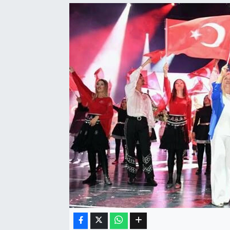
Eğitim
Sağlık
Dünya
Magazin
Gündem
Kültür & Sanat
Teknoloji
Bilim
Genel