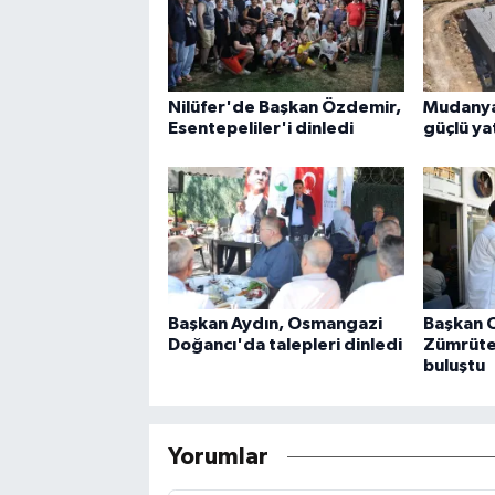
Nilüfer'de Başkan Özdemir,
Mudanya'
Esentepeliler'i dinledi
güçlü ya
Başkan Aydın, Osmangazi
Başkan 
Doğancı'da talepleri dinledi
Zümrütev
buluştu
Yorumlar