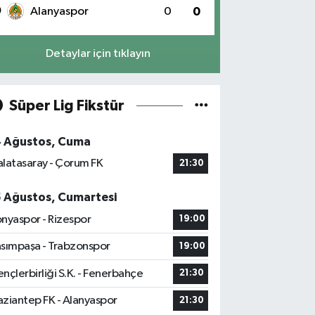
0
Alanyaspor
0
0
Detaylar için tıklayın
Süper Lig Fikstür
4 Ağustos, Cuma
latasaray - Çorum FK
21:30
5 Ağustos, Cumartesi
nyaspor - Rizespor
19:00
sımpaşa - Trabzonspor
19:00
nçlerbirliği S.K. - Fenerbahçe
21:30
ziantep FK - Alanyaspor
21:30