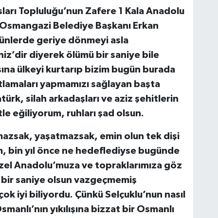
ları Topluluğu’nun Zafere 1 Kala Anadolu
en Osmangazi Belediye Başkanı Erkan
günlerde geriye dönmeyi asla
z’dir diyerek ölümü bir saniye bile
ına ülkeyi kurtarıp bizim bugün burada
utlamaları yapmamızı sağlayan başta
rk, silah arkadaşları ve aziz şehitlerin
e eğiliyorum, ruhları şad olsun.
nmazsak, yaşatmazsak, emin olun tek dişi
m, bin yıl önce ne hedeflediyse bugünde
zel Anadolu’muza ve topraklarımıza göz
n bir saniye olsun vazgeçmemiş
k iyi biliyordu. Çünkü Selçuklu’nun nasıl
Osmanlı’nın yıkılışına bizzat bir Osmanlı