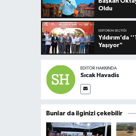
Başkan Oktay
Oldu
EDITÖRÜN SEÇTIĞI
Yıldırım’da 
Yaşıyor"
EDITÖR HAKKINDA
Sıcak Havadis
Bunlar da ilginizi çekebilir