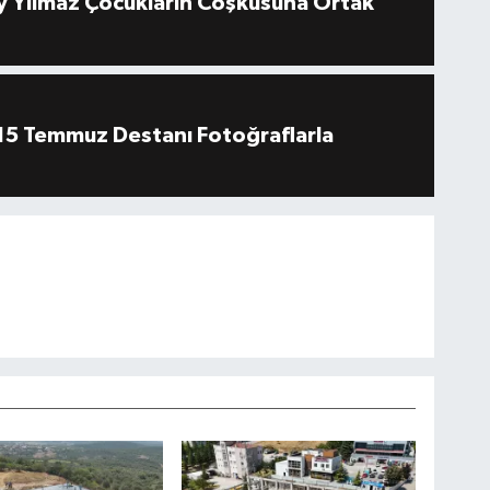
 Yılmaz Çocukların Coşkusuna Ortak
''15 Temmuz Destanı Fotoğraflarla