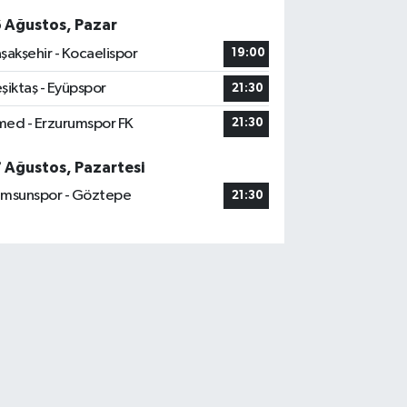
6 Ağustos, Pazar
şakşehir - Kocaelispor
19:00
şiktaş - Eyüpspor
21:30
ed - Erzurumspor FK
21:30
7 Ağustos, Pazartesi
msunspor - Göztepe
21:30