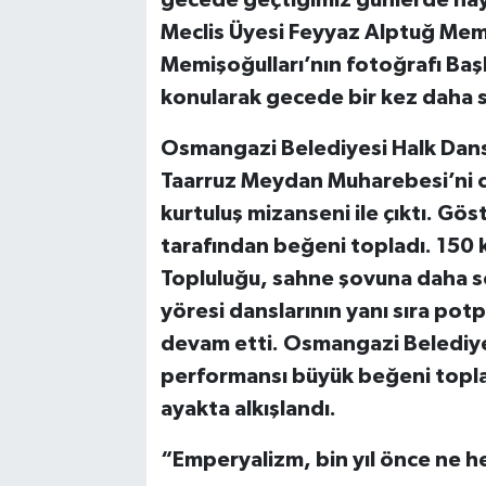
gecede geçtiğimiz günlerde ha
Meclis Üyesi Feyyaz Alptuğ Memi
Memişoğulları’nın fotoğrafı Ba
konularak gecede bir kez daha s
Osmangazi Belediyesi Halk Dansl
Taarruz Meydan Muharebesi’ni can
kurtuluş mizanseni ile çıktı. Gö
tarafından beğeni topladı. 150 k
Topluluğu, sahne şovuna daha s
yöresi danslarının yanı sıra po
devam etti. Osmangazi Belediye
performansı büyük beğeni topla
ayakta alkışlandı.
“Emperyalizm, bin yıl önce ne 