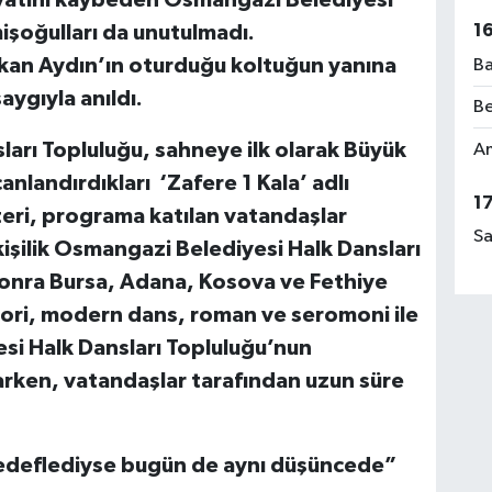
yatını kaybeden Osmangazi Belediyesi
1
şoğulları da unutulmadı.
şkan Aydın’ın oturduğu koltuğun yanına
Ba
aygıyla anıldı.
Be
arı Topluluğu, sahneye ilk olarak Büyük
Am
landırdıkları ‘Zafere 1 Kala’ adlı
1
steri, programa katılan vatandaşlar
Sa
işilik Osmangazi Belediyesi Halk Dansları
onra Bursa, Adana, Kosova ve Fethiye
tpori, modern dans, roman ve seromoni ile
si Halk Dansları Topluluğu’nun
rken, vatandaşlar tarafından uzun süre
hedeflediyse bugün de aynı düşüncede”