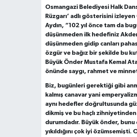
Osmangazi Belediyesi Halk Dans
Rüzgarı’ adlı gösterisini izley
Aydın, “102 yıl önce tam da bu
düşünmeden ilk hedefiniz Akdeni
düşünmeden gidip canları pahas
özgür ve bağız bir şekilde bu k
Büyük Önder Mustafa Kemal Atatü
önünde saygı, rahmet ve minnetl
Biz, bugünleri gerektiği gibi a
kalmış canavar yani emperyaliz
aynı hedefler doğrultusunda gü
dikmiş ve bu haçlı zihniyetinde
durumdadır. Büyük önder, bunu ço
yıkıldığını çok iyi özümsemişti. 