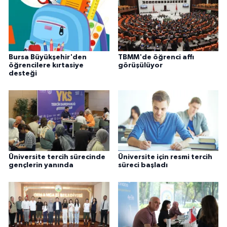
Bursa Büyükşehir'den
TBMM'de öğrenci affı
öğrencilere kırtasiye
görüşülüyor
desteği
Üniversite tercih sürecinde
Üniversite için resmi tercih
gençlerin yanında
süreci başladı