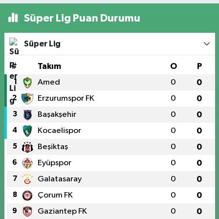
Süper Lig Puan Durumu
Süper Lig
#
Takım
O
P
1
Amed
0
0
2
Erzurumspor FK
0
0
3
Başakşehir
0
0
4
Kocaelispor
0
0
5
Beşiktaş
0
0
6
Eyüpspor
0
0
7
Galatasaray
0
0
8
Çorum FK
0
0
9
Gaziantep FK
0
0