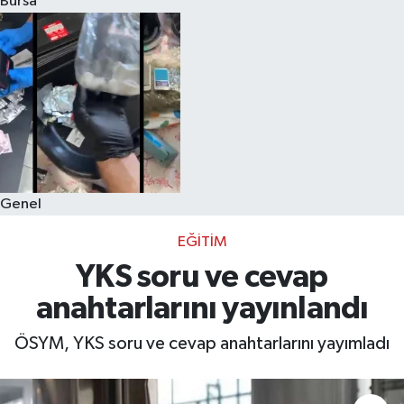
Bursa
Eğitim
Sağlık
Dünya
Magazin
Genel
Gündem
EĞITIM
Kültür & Sanat
YKS soru ve cevap
anahtarlarını yayınlandı
Teknoloji
ÖSYM, YKS soru ve cevap anahtarlarını yayımladı
Bilim
Genel