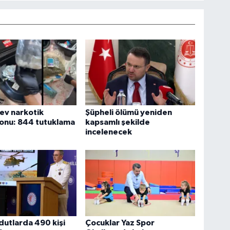
dev narkotik
Şüpheli ölümü yeniden
onu: 844 tutuklama
kapsamlı şekilde
incelenecek
utlarda 490 kişi
Çocuklar Yaz Spor