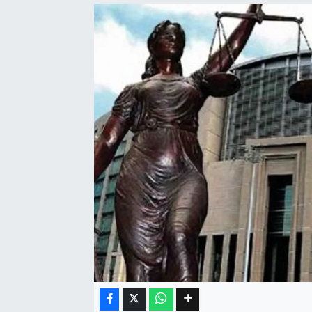
Eğitim
Sağlık
Dünya
Magazin
Gündem
Kültür & Sanat
Teknoloji
Bilim
Genel