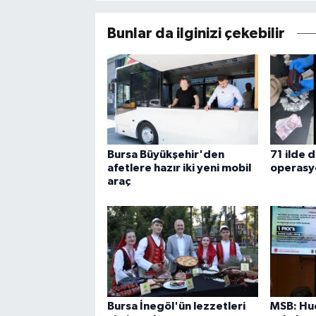
Bunlar da ilginizi çekebilir
Bursa Büyükşehir'den
71 ilde 
afetlere hazır iki yeni mobil
operasy
araç
Bursa İnegöl'ün lezzetleri
MSB: Hud