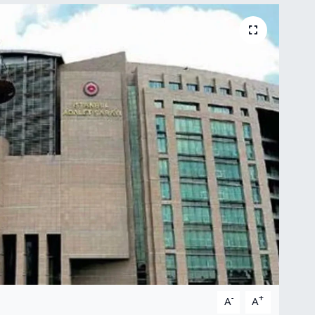
-
+
A
A