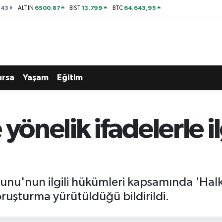
143
6500.87
13.799
64.643,95
ALTIN
BİST
BTC
ursa
Yaşam
Eğitim
yönelik ifadelerle il
nu'nun ilgili hükümleri kapsamında 'Halk
uşturma yürütüldüğü bildirildi.