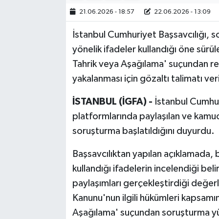
21.06.2026 - 18:57
22.06.2026 - 13:09
Bilim, Teknoloji
İstanbul Cumhuriyet Başsavcılığı, 
yönelik ifadeler kullandığı öne sürü
Tahrik veya Aşağılama' suçundan re
yakalanması için gözaltı talimatı veri
İSTANBUL (İGFA) -
İstanbul Cumhur
platformlarında paylaşılan ve kamuoy
soruşturma başlatıldığını duyurdu.
Başsavcılıktan yapılan açıklamada, 
kullandığı ifadelerin incelendiği be
paylaşımları gerçekleştirdiği değer
Kanunu'nun ilgili hükümleri kapsamı
Aşağılama' suçundan soruşturma yür