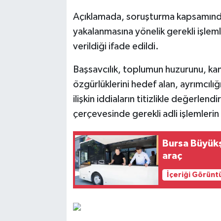
Açıklamada, soruşturma kapsamında ş
yakalanmasına yönelik gerekli işlemle
verildiği ifade edildi.
Başsavcılık, toplumun huzurunu, ka
özgürlüklerini hedef alan, ayrımcılı
ilişkin iddiaların titizlikle değerlend
çerçevesinde gerekli adli işlemlerin
Bursa Büyükş
araç
İçeriği Görünt