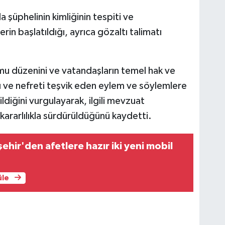
üphelinin kimliğinin tespiti ve
rin başlatıldığı, ayrıca gözaltı talimatı
mu düzenini ve vatandaşların temel hak ve
ğı ve nefreti teşvik eden eylem ve söylemlere
irildiğini vurgulayarak, ilgili mevzuat
 kararlılıkla sürdürüldüğünü kaydetti.
ehir'den afetlere hazır iki yeni mobil
üle