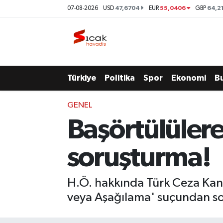
47,6704
55,0406
64,2
07-08-2026
USD
EUR
GBP
Bursa
Nöbetçi Eczaneler
Yerel
Hava Durumu
Türkiye
Politika
Spor
Ekonomi
B
Yaşam
Trafik Durumu
GENEL
Siyaset
Süper Lig Puan Durumu ve Fikstür
Başörtülülere 
Politika
Tüm Manşetler
soruşturma!
Spor
Son Dakika Haberleri
H.Ö. hakkında Türk Ceza Kanu
Türkiye
Haber Arşivi
veya Aşağılama' suçundan sor
Ekonomi