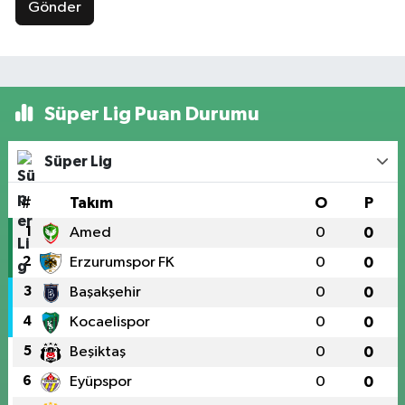
Gönder
Süper Lig Puan Durumu
Süper Lig
#
Takım
O
P
1
Amed
0
0
2
Erzurumspor FK
0
0
3
Başakşehir
0
0
4
Kocaelispor
0
0
5
Beşiktaş
0
0
6
Eyüpspor
0
0