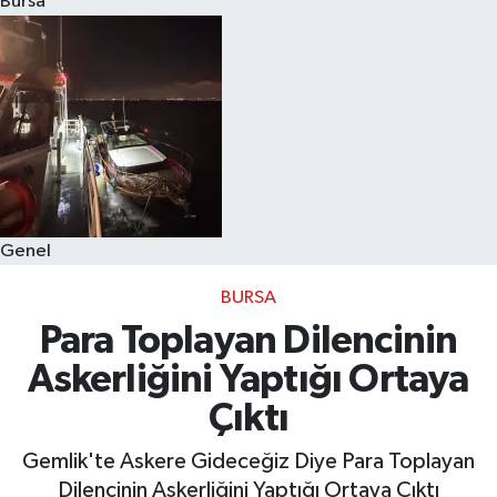
Bursa
Eğitim
Sağlık
Dünya
Magazin
Genel
Gündem
BURSA
Kültür & Sanat
Para Toplayan Dilencinin
Askerliğini Yaptığı Ortaya
Teknoloji
Çıktı
Bilim
Gemlik'te Askere Gideceğiz Diye Para Toplayan
Dilencinin Askerliğini Yaptığı Ortaya Çıktı
Genel