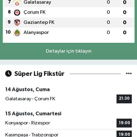
7
Galatasaray
0
0
8
Çorum FK
0
0
9
Gaziantep FK
0
0
10
Alanyaspor
0
0
Detaylar için tıklayın
Süper Lig Fikstür
14 Ağustos, Cuma
Galatasaray - Çorum FK
21:30
15 Ağustos, Cumartesi
Konyaspor - Rizespor
19:00
Kasımpaşa - Trabzonspor
19:00