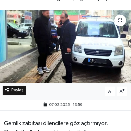
Bilim, Teknoloji
Paylaş
-
+
A
A
07.02.2025 - 13:59
Gemlik zabıtası dilencilere göz açtırmıyor.