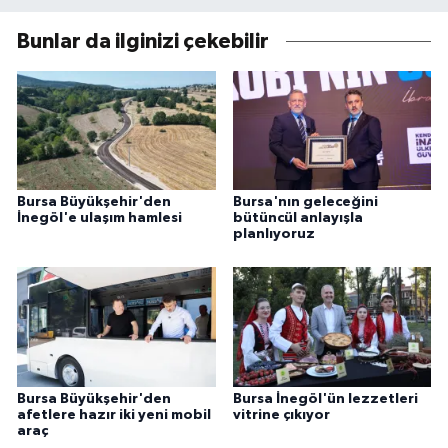
Bunlar da ilginizi çekebilir
Bursa Büyükşehir'den
Bursa'nın geleceğini
İnegöl'e ulaşım hamlesi
bütüncül anlayışla
planlıyoruz
Bursa Büyükşehir'den
Bursa İnegöl'ün lezzetleri
afetlere hazır iki yeni mobil
vitrine çıkıyor
araç