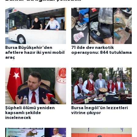
Bursa Büyükşehir'den
71 ilde dev narkotik
afetlere hazır iki yeni mobil
operasyonu: 844 tutuklama
araç
Şüpheli ölümü yeniden
Bursa İnegöl'ün lezzetleri
kapsamlı şekilde
vitrine çıkıyor
incelenecek