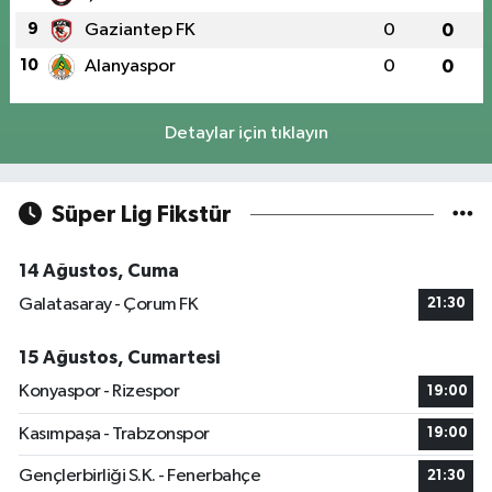
9
Gaziantep FK
0
0
10
Alanyaspor
0
0
Detaylar için tıklayın
Süper Lig Fikstür
14 Ağustos, Cuma
Galatasaray - Çorum FK
21:30
15 Ağustos, Cumartesi
Konyaspor - Rizespor
19:00
Kasımpaşa - Trabzonspor
19:00
Gençlerbirliği S.K. - Fenerbahçe
21:30