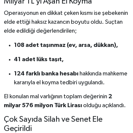
Milyar TL’yi Aşan El Koyma
Operasyonun en dikkat çeken kısmı ise şebekenin
elde ettiği haksız kazancın boyutu oldu. Suçtan
elde edildiği değerlendirilen;
108 adet taşınmaz (ev, arsa, dükkan),
41 adet lüks taşıt,
124 farklı banka hesabı
hakkında mahkeme
kararıyla el koyma tedbiri uygulandı.
El konulan mal varlığının toplam değerinin
2
milyar 576 milyon Türk Lirası
olduğu açıklandı.
Çok Sayıda Silah ve Senet Ele
Geçirildi