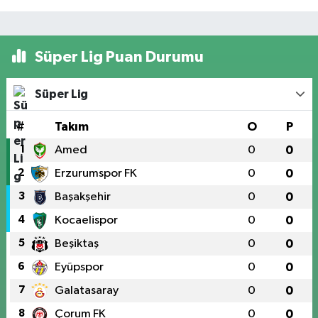
Süper Lig Puan Durumu
Süper Lig
#
Takım
O
P
1
Amed
0
0
2
Erzurumspor FK
0
0
3
Başakşehir
0
0
4
Kocaelispor
0
0
5
Beşiktaş
0
0
6
Eyüpspor
0
0
7
Galatasaray
0
0
8
Çorum FK
0
0