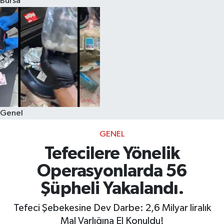
Bursa
Eğitim
Sağlık
Dünya
Magazin
Genel
Gündem
GENEL
Kültür & Sanat
Tefecilere Yönelik
Operasyonlarda 56
Teknoloji
Şüpheli Yakalandı.
Bilim
Tefeci Şebekesine Dev Darbe: 2,6 Milyar liralık
Mal Varlığına El Konuldu!
Genel