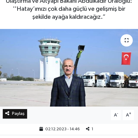
Ulaştırma ve Altyapı Bakanı Abdulkadir Uraloğlu:
''Hatay’ımızı çok daha güçlü ve gelişmiş bir
Bilim, Teknoloji
şekilde ayağa kaldıracağız.”
Paylaş
-
+
A
A
02.12.2023 - 14:46
1