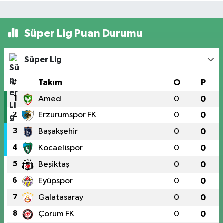
Süper Lig Puan Durumu
Süper Lig
#
Takım
O
P
1
Amed
0
0
2
Erzurumspor FK
0
0
3
Başakşehir
0
0
4
Kocaelispor
0
0
5
Beşiktaş
0
0
6
Eyüpspor
0
0
7
Galatasaray
0
0
8
Çorum FK
0
0