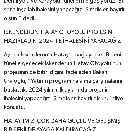
Demiryolu ve Karayolu Tünelleri ile geçiyoruz. Bu
sene inşallah ihalesini yapacağız. Şimdiden hayırlı
olsun.” dedi.
İSKENDERUN-HATAY OTOYOLU PROJESİNİ
HAZIRLADIK, 2024’TE İHALESİNİ YAPACAĞIZ
Ayrıca İskenderun’u Hatay’a bağlayacak, Beleni
tünelle geçecek İskenderun Hatay Otoyolu’nun
projesinin de bitirildiğini ifade eden Bakan
Uraloğlu, “Yatırım programına alma çalışmalarını
başlattık. 2024 yılının ilk aylarında projenin
ihalesini yapacağız. Şimdiden hayırlı olsun.” diye
konuştu.
HATAY’IMIZI ÇOK DAHA GÜÇLÜ VE GELİŞMİŞ
BİR ŞEKİLDE AYAĞA KALDIRACAĞIZ