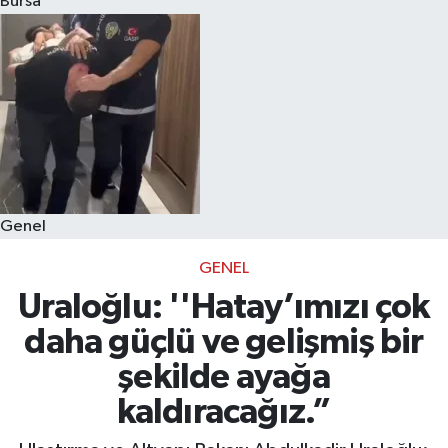
Bursa
Eğitim
Sağlık
Dünya
Magazin
Genel
Gündem
GENEL
Kültür & Sanat
Uraloğlu: ''Hatay’ımızı çok
daha güçlü ve gelişmiş bir
Teknoloji
şekilde ayağa
Bilim
kaldıracağız.”
Genel