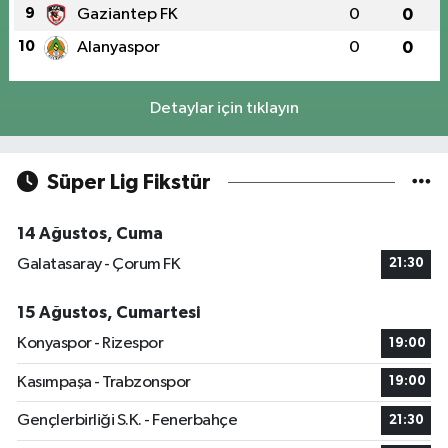
9
Gaziantep FK
0
0
10
Alanyaspor
0
0
Detaylar için tıklayın
Süper Lig Fikstür
14 Ağustos, Cuma
Galatasaray - Çorum FK
21:30
15 Ağustos, Cumartesi
Konyaspor - Rizespor
19:00
Kasımpaşa - Trabzonspor
19:00
Gençlerbirliği S.K. - Fenerbahçe
21:30