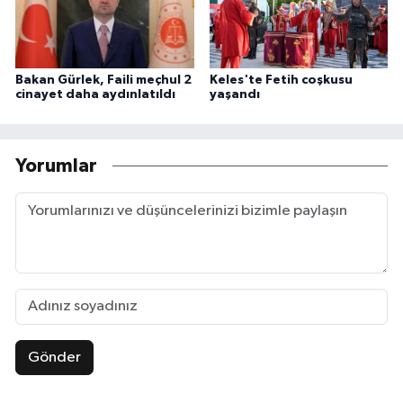
Bakan Gürlek, Faili meçhul 2
Keles'te Fetih coşkusu
cinayet daha aydınlatıldı
yaşandı
Yorumlar
Gönder