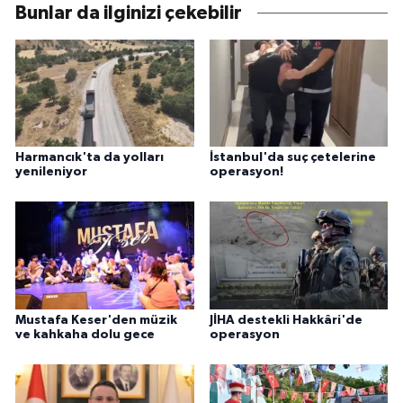
Bunlar da ilginizi çekebilir
Harmancık'ta da yolları
İstanbul'da suç çetelerine
yenileniyor
operasyon!
Mustafa Keser'den müzik
JİHA destekli Hakkâri'de
ve kahkaha dolu gece
operasyon