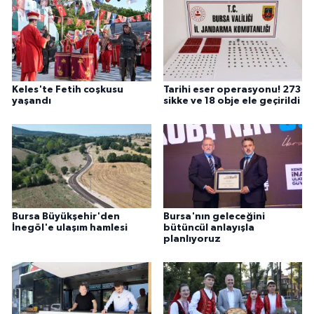
Keles'te Fetih coşkusu
Tarihi eser operasyonu! 273
yaşandı
sikke ve 18 obje ele geçirildi
Bursa Büyükşehir'den
Bursa'nın geleceğini
İnegöl'e ulaşım hamlesi
bütüncül anlayışla
planlıyoruz