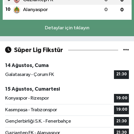
10
Alanyaspor
0
0
Detaylar için tıklayın
Süper Lig Fikstür
14 Ağustos, Cuma
Galatasaray - Çorum FK
21:30
15 Ağustos, Cumartesi
Konyaspor - Rizespor
19:00
Kasımpaşa - Trabzonspor
19:00
Gençlerbirliği S.K. - Fenerbahçe
21:30
Gaziantep FK - Alanyaspor
21:30