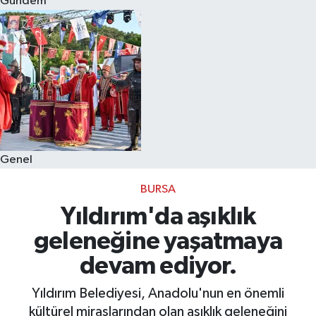
Gündem
Eğitim
Sağlık
Dünya
Magazin
Genel
Gündem
BURSA
Kültür & Sanat
Yıldırım'da aşıklık
geleneğine yaşatmaya
Teknoloji
devam ediyor.
Bilim
Yıldırım Belediyesi, Anadolu'nun en önemli
kültürel miraslarından olan aşıklık geleneğini
Genel