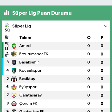
Süper Lig Puan Durumu
Süper Lig
#
Takım
O
P
1
Amed
0
0
2
Erzurumspor FK
0
0
3
Başakşehir
0
0
4
Kocaelispor
0
0
5
Beşiktaş
0
0
6
Eyüpspor
0
0
7
Galatasaray
0
0
8
Çorum FK
0
0
9
Gaziantep FK
0
0