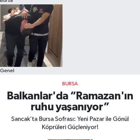
Bursa
Eğitim
Sağlık
Dünya
Magazin
Genel
Gündem
BURSA
Kültür & Sanat
Balkanlar'da “Ramazan'ın
ruhu yaşanıyor”
Teknoloji
Sancak’ta Bursa Sofrası: Yeni Pazar ile Gönül
Bilim
Köprüleri Güçleniyor!
Genel