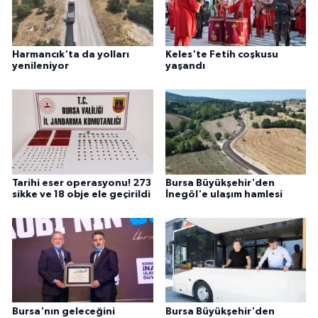
Harmancık'ta da yolları
Keles'te Fetih coşkusu
yenileniyor
yaşandı
Tarihi eser operasyonu! 273
Bursa Büyükşehir'den
sikke ve 18 obje ele geçirildi
İnegöl'e ulaşım hamlesi
Bursa'nın geleceğini
Bursa Büyükşehir'den