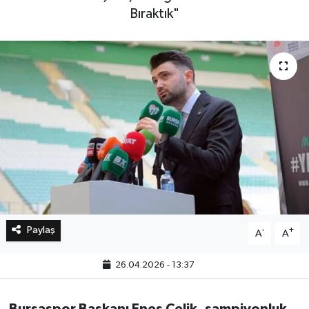
Bıraktık"
Bilim, Teknoloji
Paylaş
-
+
A
A
26.04.2026 - 13:37