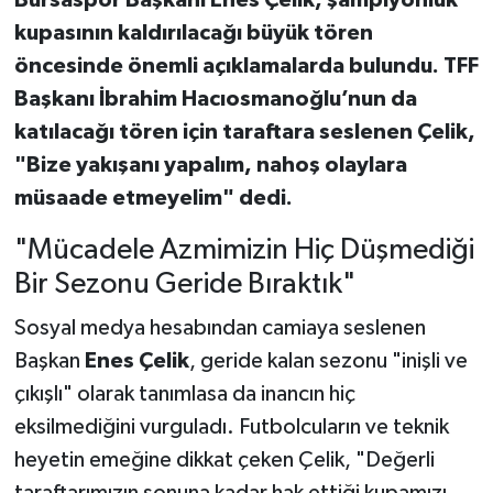
Bursaspor Başkanı Enes Çelik, şampiyonluk
kupasının kaldırılacağı büyük tören
öncesinde önemli açıklamalarda bulundu. TFF
Başkanı İbrahim Hacıosmanoğlu’nun da
katılacağı tören için taraftara seslenen Çelik,
"Bize yakışanı yapalım, nahoş olaylara
müsaade etmeyelim" dedi.
"Mücadele Azmimizin Hiç Düşmediği
Bir Sezonu Geride Bıraktık"
Sosyal medya hesabından camiaya seslenen
Başkan
Enes Çelik
, geride kalan sezonu "inişli ve
çıkışlı" olarak tanımlasa da inancın hiç
eksilmediğini vurguladı. Futbolcuların ve teknik
heyetin emeğine dikkat çeken Çelik, "Değerli
taraftarımızın sonuna kadar hak ettiği kupamızı