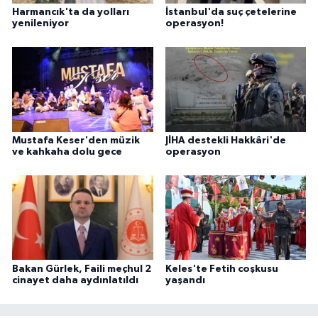
Harmancık'ta da yolları
İstanbul'da suç çetelerine
yenileniyor
operasyon!
Mustafa Keser'den müzik
JİHA destekli Hakkâri'de
ve kahkaha dolu gece
operasyon
Bakan Gürlek, Faili meçhul 2
Keles'te Fetih coşkusu
cinayet daha aydınlatıldı
yaşandı