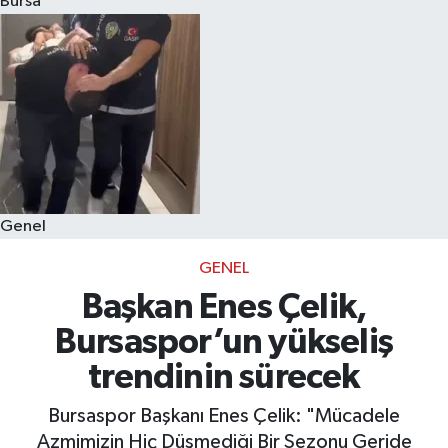
Bursa
Eğitim
Sağlık
Dünya
Magazin
Genel
Gündem
GENEL
Kültür & Sanat
Başkan Enes Çelik,
Bursaspor’un yükseliş
Teknoloji
trendinin sürecek
Bilim
Bursaspor Başkanı Enes Çelik: "Mücadele
Azmimizin Hiç Düşmediği Bir Sezonu Geride
Genel