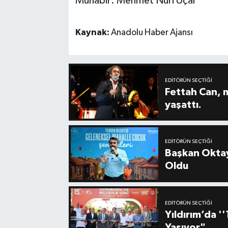
Muhabir: Mehmet Nuri Uçar
Kaynak:
Anadolu Haber Ajansı
EDITÖRÜN SEÇTIĞI
Fettah Can, 
yaşattı.
EDITÖRÜN SEÇTIĞI
Başkan Oktay
Oldu
EDITÖRÜN SEÇTIĞI
Yıldırım’da 
Yaşıyor"