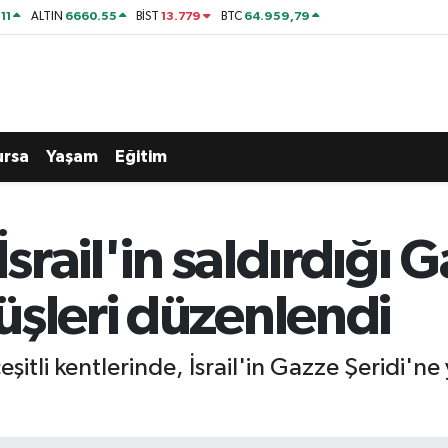
11
6660.55
13.779
64.959,79
ALTIN
BİST
BTC
ursa
Yaşam
Eğitim
İsrail'in saldırdığı 
üşleri düzenlendi
eşitli kentlerinde, İsrail'in Gazze Şeridi'ne