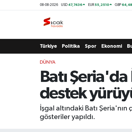
47,7436
55,2510
64,48
08-08-2026
USD
EUR
GBP
Bursa
Nöbetçi Eczaneler
Yerel
Hava Durumu
Türkiye
Politika
Spor
Ekonomi
B
Yaşam
Trafik Durumu
DÜNYA
Siyaset
Süper Lig Puan Durumu ve Fikstür
Batı Şeria'da 
Politika
Tüm Manşetler
destek yürüy
Spor
Son Dakika Haberleri
İşgal altındaki Batı Şeria'nın ç
Türkiye
Haber Arşivi
gösteriler yapıldı.
Ekonomi