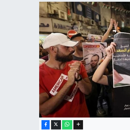
Eğitim
Sağlık
Dünya
Magazin
Gündem
Kültür & Sanat
Teknoloji
Bilim
Genel