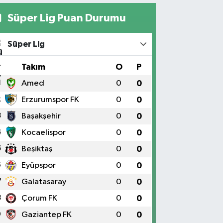
Süper Lig Puan Durumu
Süper Lig
#
Takım
O
P
1
Amed
0
0
2
Erzurumspor FK
0
0
3
Başakşehir
0
0
4
Kocaelispor
0
0
5
Beşiktaş
0
0
6
Eyüpspor
0
0
7
Galatasaray
0
0
8
Çorum FK
0
0
9
Gaziantep FK
0
0