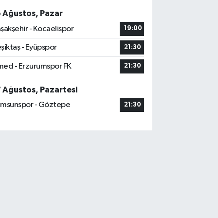
6 Ağustos, Pazar
şakşehir - Kocaelispor
19:00
şiktaş - Eyüpspor
21:30
ed - Erzurumspor FK
21:30
7 Ağustos, Pazartesi
msunspor - Göztepe
21:30