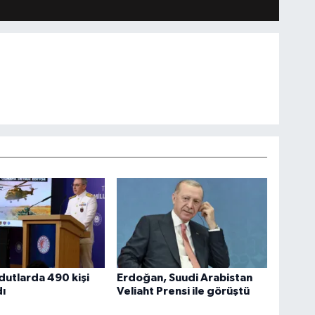
utlarda 490 kişi
Erdoğan, Suudi Arabistan
ı
Veliaht Prensi ile görüştü