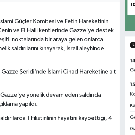
1
İslami Güçler Komitesi ve Fetih Hareketinin
 Cenin ve El Halil kentlerinde Gazze'ye destek
itli noktalarında bir araya gelen onlarca
nelik saldırılarını kınayarak, İsrail aleyhinde
1
Ga
ki Gazze Şeridi'nde İslami Cihad Hareketine ait
1
Ko
l'in Gazze'ye yönelik devam eden saldırıda
çıklama yapıldı.
Ka
Ge
rılarda 1 Filistinlinin hayatını kaybettiği, 4
Ga