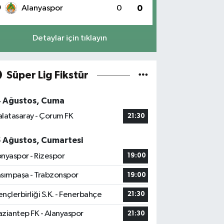
0
Alanyaspor
0
0
Detaylar için tıklayın
Süper Lig Fikstür
4 Ağustos, Cuma
latasaray - Çorum FK
21:30
5 Ağustos, Cumartesi
nyaspor - Rizespor
19:00
sımpaşa - Trabzonspor
19:00
nçlerbirliği S.K. - Fenerbahçe
21:30
ziantep FK - Alanyaspor
21:30