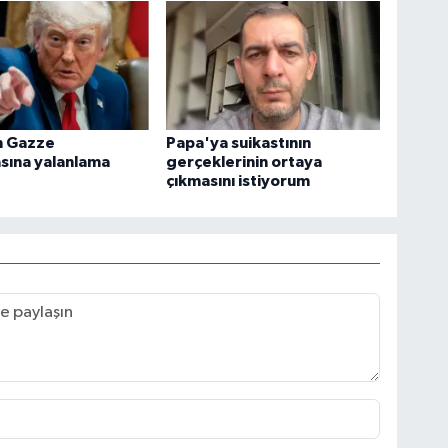
n Gazze
Papa'ya suikastının
sına yalanlama
gerçeklerinin ortaya
çıkmasını istiyorum