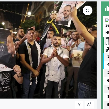
-
+
A
A