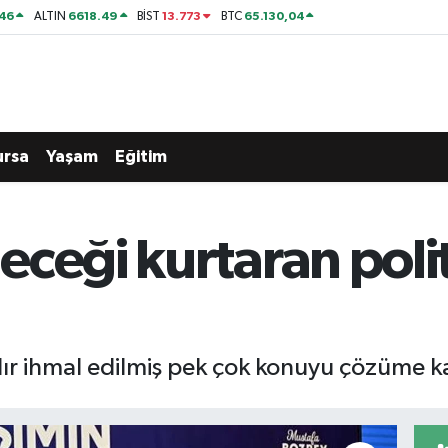
46
6618.49
13.773
65.130,04
ALTIN
BİST
BTC
ursa
Yaşam
Eğitim
ceği kurtaran polit
dır ihmal edilmiş pek çok konuyu çözüme 