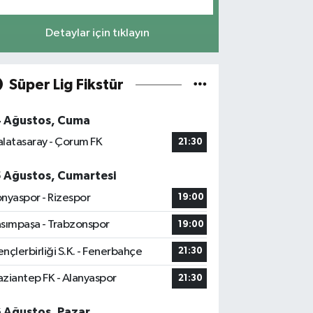
Detaylar için tıklayın
Süper Lig Fikstür
4 Ağustos, Cuma
latasaray - Çorum FK
21:30
5 Ağustos, Cumartesi
nyaspor - Rizespor
19:00
sımpaşa - Trabzonspor
19:00
nçlerbirliği S.K. - Fenerbahçe
21:30
ziantep FK - Alanyaspor
21:30
6 Ağustos, Pazar