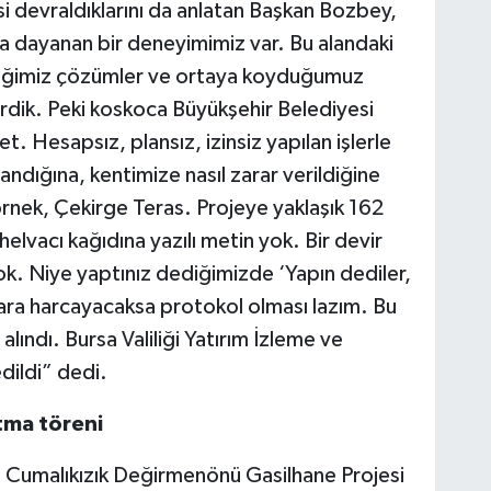
si devraldıklarını da anlatan Başkan Bozbey,
ra dayanan bir deneyimimiz var. Bu alandaki
rettiğimiz çözümler ve ortaya koyduğumuz
rdik. Peki koskoca Büyükşehir Belediyesi
et. Hesapsız, plansız, izinsiz yapılan işlerle
candığına, kentimize nasıl zarar verildiğine
örnek, Çekirge Teras. Projeye yaklaşık 162
helvacı kağıdına yazılı metin yok. Bir devir
k. Niye yaptınız dediğimizde ‘Yapın dediler,
 para harcayacaksa protokol olması lazım. Bu
lındı. Bursa Valiliği Yatırım İzleme ve
dildi” dedi.
tma töreni
n Cumalıkızık Değirmenönü Gasilhane Projesi