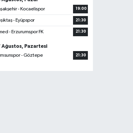
şakşehir - Kocaelispor
19:00
şiktaş - Eyüpspor
21:30
ed - Erzurumspor FK
21:30
7 Ağustos, Pazartesi
msunspor - Göztepe
21:30