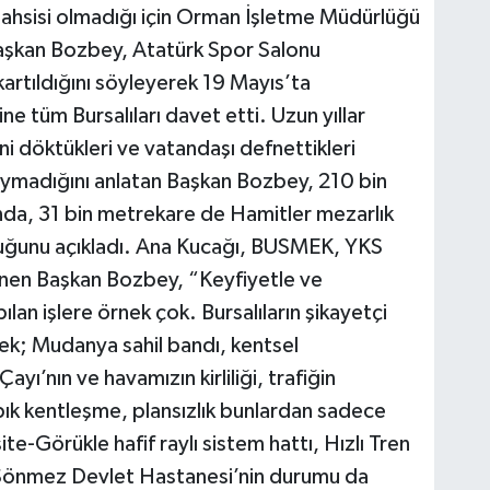
, tahsisi olmadığı için Orman İşletme Müdürlüğü
n Başkan Bozbey, Atatürk Spor Salonu
artıldığını söyleyerek 19 Mayıs’ta
 tüm Bursalıları davet etti. Uzun yıllar
ni döktükleri ve vatandaşı defnettikleri
duymadığını anlatan Başkan Bozbey, 210 bin
nda, 31 bin metrekare de Hamitler mezarlık
duğunu açıkladı. Ana Kucağı, BUSMEK, YKS
ğinen Başkan Bozbey, “Keyfiyetle ve
an işlere örnek çok. Bursalıların şikayetçi
ek; Mudanya sahil bandı, kentsel
yı’nın ve havamızın kirliliği, trafiğin
pık kentleşme, plansızlık bunlardan sadece
te-Görükle hafif raylı sistem hattı, Hızlı Tren
n Sönmez Devlet Hastanesi’nin durumu da