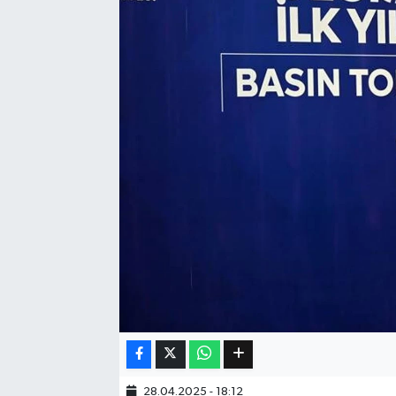
Eğitim
Sağlık
Dünya
Magazin
Gündem
Kültür & Sanat
Teknoloji
Bilim
Genel
28.04.2025 - 18:12