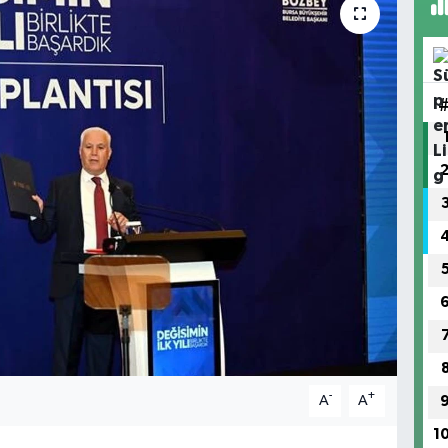
-
+
A
A
1