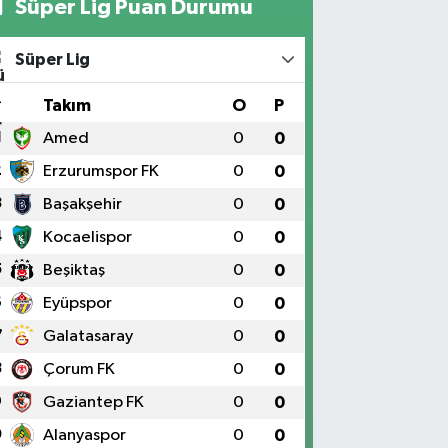
Süper Lig Puan Durumu
Süper Lig
#
Takım
O
P
1
Amed
0
0
2
Erzurumspor FK
0
0
3
Başakşehir
0
0
4
Kocaelispor
0
0
5
Beşiktaş
0
0
6
Eyüpspor
0
0
7
Galatasaray
0
0
8
Çorum FK
0
0
9
Gaziantep FK
0
0
0
Alanyaspor
0
0