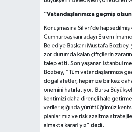
Büyükşehir Belediyesi yöneticileri v
“Vatandaşlarımıza geçmiş olsun 
Konuşmasına Silivri’de hapsedilmiş 
Cumhurbaşkanı adayı Ekrem İmamoğ
Belediye Başkanı Mustafa Bozbey, 
zor durumda kalan çiftçilerin zararın
talep etti. Son yaşanan İstanbul m
Bozbey, “Tüm vatandaşlarımıza geçmi
doğal afetler, hepimize bir kez daha 
önemini hatırlatıyor. Bursa Büyükşeh
kentimizi daha dirençli hale getirme
veriler ışığında yürüttüğümüz kents
planlarımız ve risk azaltma strateji
almakta kararlıyız” dedi.