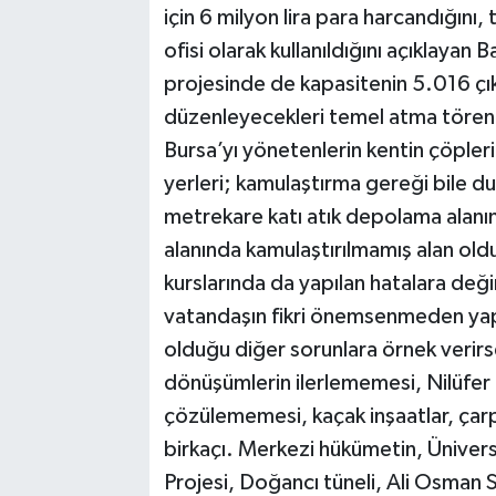
için 6 milyon lira para harcandığını
ofisi olarak kullanıldığını açıklaya
projesinde de kapasitenin 5.016 çık
düzenleyecekleri temel atma törenine
Bursa’yı yönetenlerin kentin çöpleri
yerleri; kamulaştırma gereği bile 
metrekare katı atık depolama alanı
alanında kamulaştırılmamış alan ol
kurslarında da yapılan hatalara de
vatandaşın fikri önemsenmeden yapıl
olduğu diğer sorunlara örnek verirs
dönüşümlerin ilerlememesi, Nilüfer Ça
çözülememesi, kaçak inşaatlar, çar
birkaçı. Merkezi hükümetin, Üniversi
Projesi, Doğancı tüneli, Ali Osma