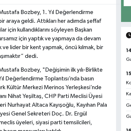
 Mustafa Bozbey, 1. Yıl Değerlendirme
ir araya geldi. Attıkları her adımda şeffaf
lar için kullandıklarını söyleyen Başkan
rsamız için yaptık ve yapmaya da devam
ve lider bir kent yapmak, öncü kılmak, bir
1
aşımaktır” dedi.
Ga
stafa Bozbey, "Değişimin ilk yılı-Birlikte
1
Yıl Değerlendirme Toplantısı’nda basın
Ko
ürk Kültür Merkezi Merinos Yerleşkesi’nde
Ka
nı Nihat Yeşiltaş, CHP Parti Meclisi Üyesi
eri Nurhayat Altaca Kayışoğlu, Kayıhan Pala
Ge
yesi Genel Sekreteri Doç. Dr. Ergül
Ga
eclis üyeleri, siyasi parti temsilcileri,
1