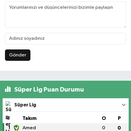
Gönder
Süper Lig Puan Durumu
Süper Lig
#
Takım
O
P
1
Amed
0
0