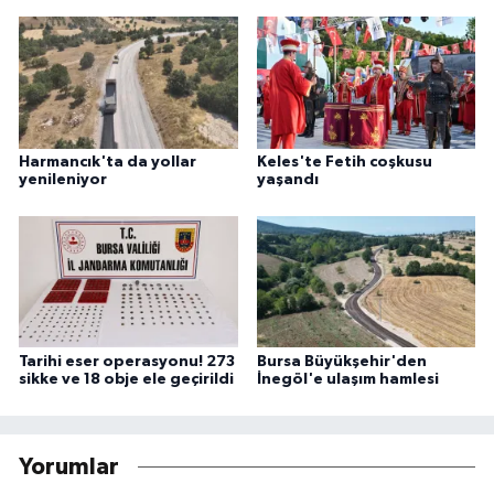
Harmancık'ta da yollar
Keles'te Fetih coşkusu
yenileniyor
yaşandı
Tarihi eser operasyonu! 273
Bursa Büyükşehir'den
sikke ve 18 obje ele geçirildi
İnegöl'e ulaşım hamlesi
Yorumlar