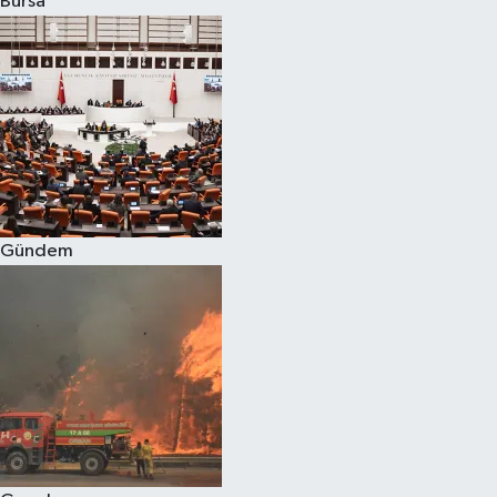
Bursa
Eğitim
Sağlık
Dünya
Magazin
Gündem
Gündem
Kültür & Sanat
Teknoloji
Bilim
Genel