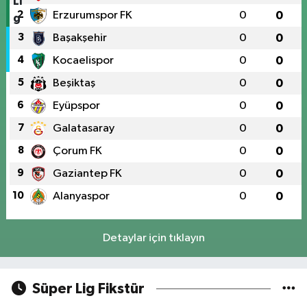
2
Erzurumspor FK
0
0
3
Başakşehir
0
0
4
Kocaelispor
0
0
5
Beşiktaş
0
0
6
Eyüpspor
0
0
7
Galatasaray
0
0
8
Çorum FK
0
0
9
Gaziantep FK
0
0
10
Alanyaspor
0
0
Detaylar için tıklayın
Süper Lig Fikstür