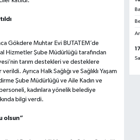
iler katıldı.
Ba
tıldı
Be
Am
ğı’nca Gökdere Muhtar Evi BUTATEM’de
1
sal Hizmetler Şube Müdürlüğü tarafından
Sa
yesi’nin tarım destekleri ve desteklere
verildi. Ayrıca Halk Sağlığı ve Sağlıklı Yaşam
dirme Şube Müdürlüğü ve Aile Kadın ve
rsoneli, kadınlara yönelik belediye
kında bilgi verdi.
u olsun”