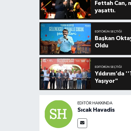
Fettah Can, 
yaşattı.
EDITÖRÜN SEÇTIĞI
Başkan Oktay
Oldu
EDITÖRÜN SEÇTIĞI
Yıldırım’da 
Yaşıyor"
EDITÖR HAKKINDA
Sıcak Havadis