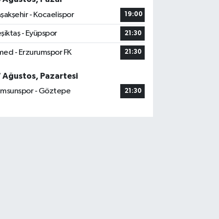
şakşehir - Kocaelispor
19:00
şiktaş - Eyüpspor
21:30
ed - Erzurumspor FK
21:30
7 Ağustos, Pazartesi
msunspor - Göztepe
21:30