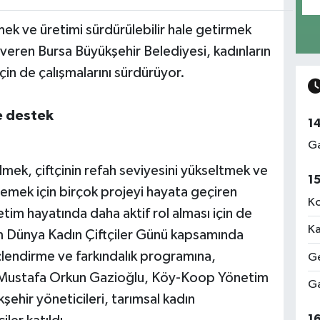
mek ve üretimi sürdürülebilir hale getirmek
 veren Bursa Büyükşehir Belediyesi, kadınların
için de çalışmalarını sürdürüyor.
e destek
1
Ga
k, çiftçinin refah seviyesini yükseltmek ve
1
lemek için birçok projeyi hayata geçiren
Ko
etim hayatında daha aktif rol alması için de
Ka
m Dünya Kadın Çiftçiler Günü kapsamında
nçlendirme ve farkındalık programına,
Ge
i Mustafa Orkun Gazioğlu, Köy-Koop Yönetim
Ga
hir yöneticileri, tarımsal kadın
1