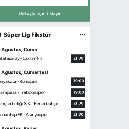
Detaylar için tıklayın
Süper Lig Fikstür
4 Ağustos, Cuma
latasaray - Çorum FK
21:30
5 Ağustos, Cumartesi
nyaspor - Rizespor
19:00
sımpaşa - Trabzonspor
19:00
nçlerbirliği S.K. - Fenerbahçe
21:30
ziantep FK - Alanyaspor
21:30
6 Ağustos, Pazar