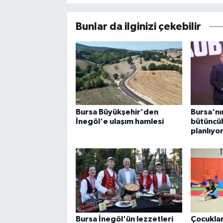
Bunlar da ilginizi çekebilir
Bursa Büyükşehir'den
Bursa'nı
İnegöl'e ulaşım hamlesi
bütüncül
planlıyo
Bursa İnegöl'ün lezzetleri
Çocuklar