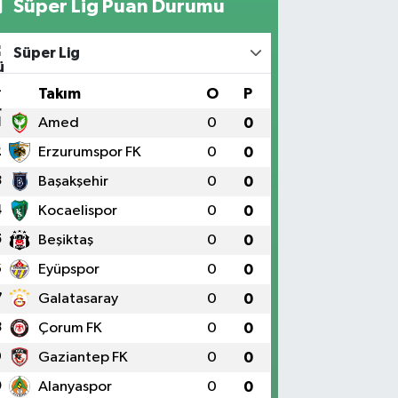
Süper Lig Puan Durumu
Süper Lig
#
Takım
O
P
1
Amed
0
0
2
Erzurumspor FK
0
0
3
Başakşehir
0
0
4
Kocaelispor
0
0
5
Beşiktaş
0
0
6
Eyüpspor
0
0
7
Galatasaray
0
0
8
Çorum FK
0
0
9
Gaziantep FK
0
0
0
Alanyaspor
0
0