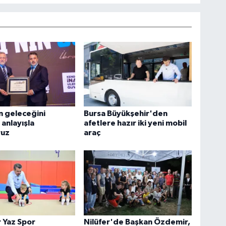
n geleceğini
Bursa Büyükşehir'den
 anlayışla
afetlere hazır iki yeni mobil
ruz
araç
 Yaz Spor
Nilüfer'de Başkan Özdemir,