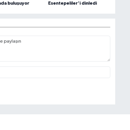
nda buluşuyor
Esentepeliler'i dinledi