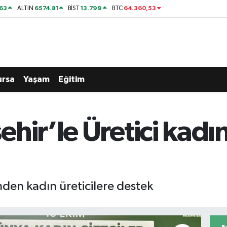
63
6574.81
13.799
64.360,53
ALTIN
BİST
BTC
ursa
Yaşam
Eğitim
hir’le Üretici kadın
den kadın üreticilere destek