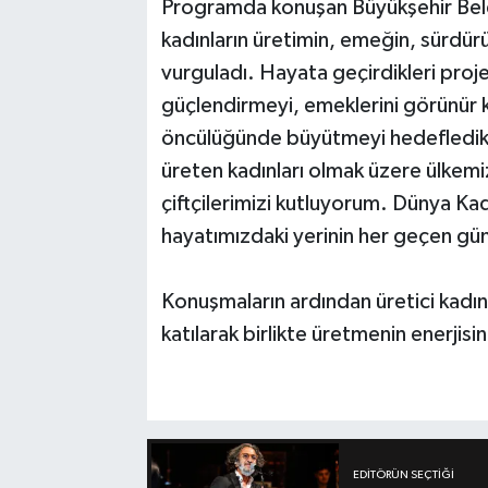
Programda konuşan Büyükşehir Bele
kadınların üretimin, emeğin, sürdür
vurguladı. Hayata geçirdikleri projel
güçlendirmeyi, emeklerini görünür kı
öncülüğünde büyütmeyi hedefledikl
üreten kadınları olmak üzere ülkemi
çiftçilerimizi kutluyorum. Dünya Kad
hayatımızdaki yerinin her geçen gün
Konuşmaların ardından üretici kadın
katılarak birlikte üretmenin enerjisin
EDITÖRÜN SEÇTIĞI