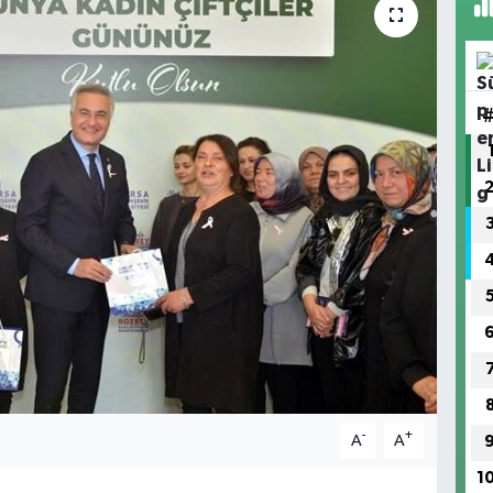
-
+
A
A
1