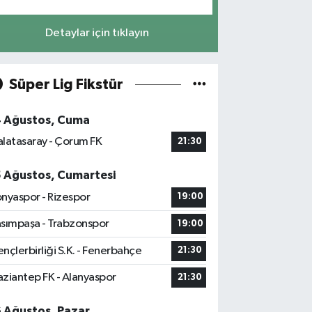
Detaylar için tıklayın
Süper Lig Fikstür
4 Ağustos, Cuma
latasaray - Çorum FK
21:30
5 Ağustos, Cumartesi
nyaspor - Rizespor
19:00
sımpaşa - Trabzonspor
19:00
nçlerbirliği S.K. - Fenerbahçe
21:30
ziantep FK - Alanyaspor
21:30
6 Ağustos, Pazar