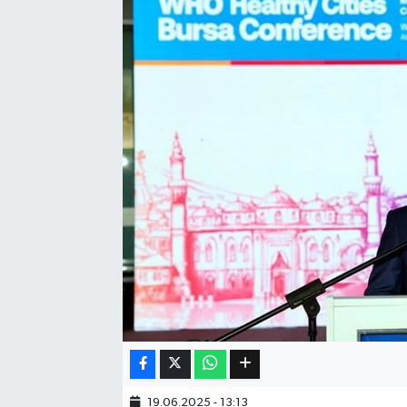
Eğitim
Sağlık
Dünya
Magazin
Gündem
Kültür & Sanat
Teknoloji
Bilim
Genel
19.06.2025 - 13:13