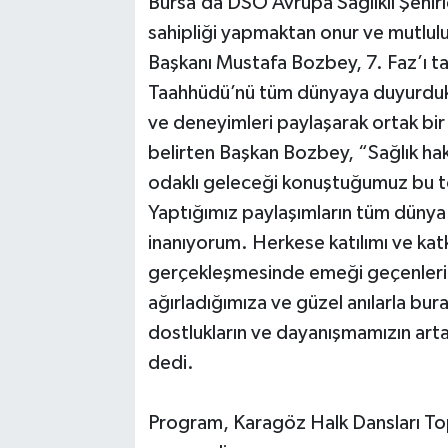
Bursa’da DSÖ Avrupa Sağlıklı Şehirle
sahipliği yapmaktan onur ve mutlul
Başkanı Mustafa Bozbey, 7. Faz’ı ta
Taahhüdü’nü tüm dünyaya duyurduklar
ve deneyimleri paylaşarak ortak bir i
belirten Başkan Bozbey, “Sağlık hak
odaklı geleceği konuştuğumuz bu top
Yaptığımız paylaşımların tüm dünya k
inanıyorum. Herkese katılımı ve kat
gerçekleşmesinde emeği geçenleri k
ağırladığımıza ve güzel anılarla bu
dostlukların ve dayanışmamızın ar
dedi.
Program, Karagöz Halk Dansları Top