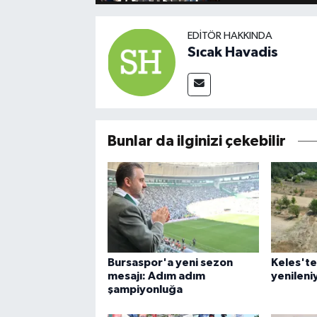
EDITÖR HAKKINDA
Sıcak Havadis
Bunlar da ilginizi çekebilir
Bursaspor'a yeni sezon
Keles'te
mesajı: Adım adım
yenileni
şampiyonluğa