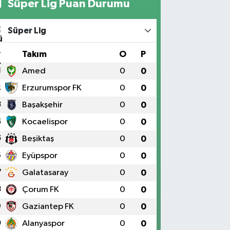
Süper Lig Puan Durumu
Süper Lig
#
Takım
O
P
1
Amed
0
0
2
Erzurumspor FK
0
0
3
Başakşehir
0
0
4
Kocaelispor
0
0
5
Beşiktaş
0
0
6
Eyüpspor
0
0
7
Galatasaray
0
0
8
Çorum FK
0
0
9
Gaziantep FK
0
0
0
Alanyaspor
0
0