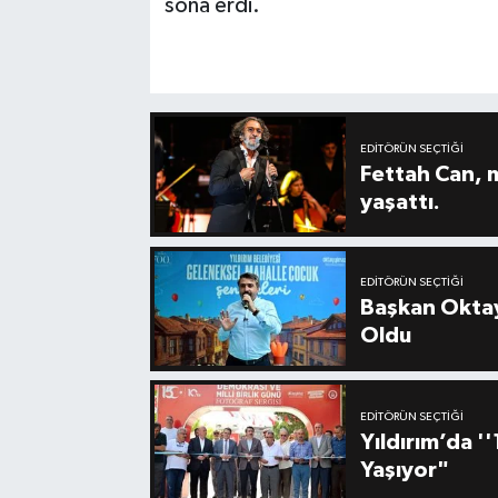
sona erdi.
EDITÖRÜN SEÇTIĞI
Fettah Can, 
yaşattı.
EDITÖRÜN SEÇTIĞI
Başkan Oktay
Oldu
EDITÖRÜN SEÇTIĞI
Yıldırım’da 
Yaşıyor"