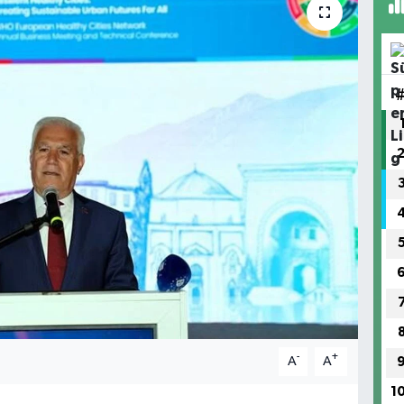
-
+
A
A
1