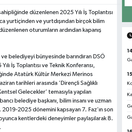
ahipliğinde düzenlenen 2025 Yılı İş Toplantısı
a yurtiçinden ve yurtdışından birçok bilim
la düzenlenen oturumların ardından kapanış
1
r ve belediyeyi bünyesinde barındıran DSÖ
Ga
 Yılı İş Toplantısı ve Teknik Konferansı,
iğinde Atatürk Kültür Merkezi Merinos
1
ran tarihleri arasında ‘Dirençli Sağlıklı
Ko
 Kentsel Gelecekler’ temasıyla yapılan
Ka
abancı belediye başkanı, bilim insanı ve uzman
Ge
tı. 2019-2025 dönemini kapsayan 7. Faz’ın son
Ga
oyunca kentlerdeki deneyimler paylaşılarak 8.
.
1