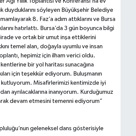
r Ağı Yıllık Toplantısı ve Konferansı'na ev
uk duyduklarını söyleyen Büyükşehir Belediye
mamlayarak 8. Faz’a adım attıklarını ve Bursa
ını hatırlattı. Bursa’da 3 gün boyunca bilgi
rade ve ortak bir umut inşa ettiklerini
kını temel alan, doğayla uyumlu ve insan
lantı, hepimiz için ilham verici oldu.
entlerine bir yol haritası sunacağına
kıları için teşekkür ediyorum. Buluşmanın
utluyorum. Misafirlerimizi kentimizde iyi
radan ayrılacaklarına inanıyorum. Kurduğumuz
tarak devam etmesini temenni ediyorum”
luluğu’nun geleneksel dans gösterisiyle