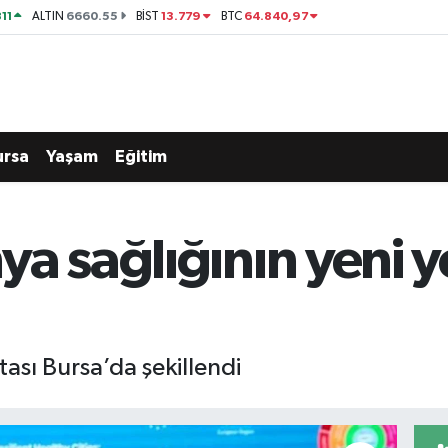
11
6660.55
13.779
64.840,97
ALTIN
BİST
BTC
ursa
Yaşam
Eğitim
a sağlığının yeni yo
tası Bursa’da şekillendi