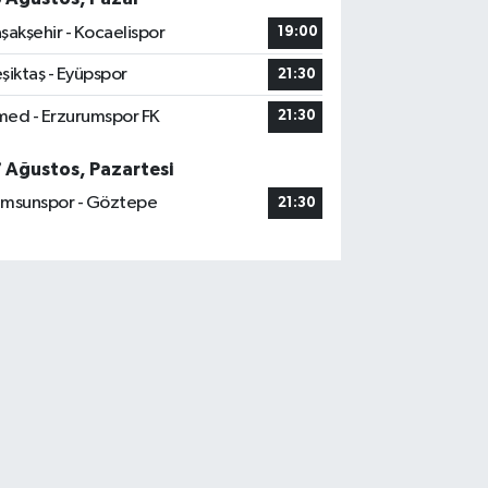
şakşehir - Kocaelispor
19:00
şiktaş - Eyüpspor
21:30
ed - Erzurumspor FK
21:30
7 Ağustos, Pazartesi
msunspor - Göztepe
21:30