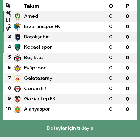
#
Takım
O
P
1
Amed
0
0
2
Erzurumspor FK
0
0
3
Başakşehir
0
0
4
Kocaelispor
0
0
5
Beşiktaş
0
0
6
Eyüpspor
0
0
7
Galatasaray
0
0
8
Çorum FK
0
0
9
Gaziantep FK
0
0
10
Alanyaspor
0
0
Detaylar için tıklayın