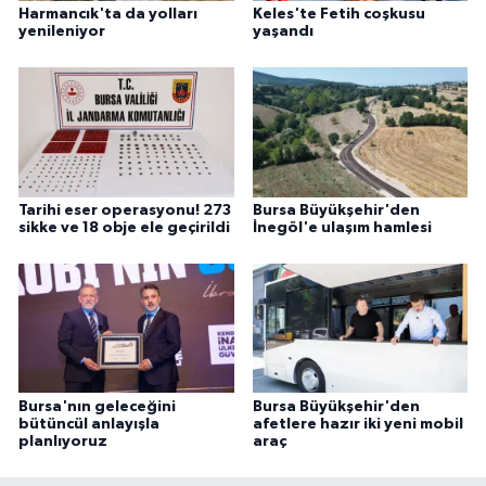
Harmancık'ta da yolları
Keles'te Fetih coşkusu
yenileniyor
yaşandı
Tarihi eser operasyonu! 273
Bursa Büyükşehir'den
sikke ve 18 obje ele geçirildi
İnegöl'e ulaşım hamlesi
Bursa'nın geleceğini
Bursa Büyükşehir'den
bütüncül anlayışla
afetlere hazır iki yeni mobil
planlıyoruz
araç