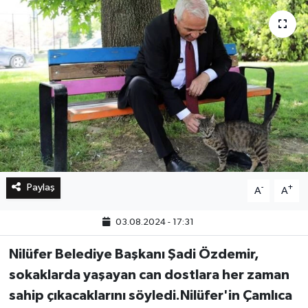
Bilim, Teknoloji
Paylaş
-
+
A
A
03.08.2024 - 17:31
Nilüfer Belediye Başkanı Şadi Özdemir,
sokaklarda yaşayan can dostlara her zaman
sahip çıkacaklarını söyledi.Nilüfer'in Çamlıca