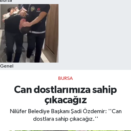
Bursa
Eğitim
Sağlık
Dünya
Magazin
Genel
Gündem
BURSA
Kültür & Sanat
Can dostlarımıza sahip
çıkacağız
Teknoloji
Nilüfer Belediye Başkanı Şadi Özdemir: ''Can
Bilim
dostlara sahip çıkacağız.''
Genel