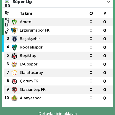
Süper Lig
#
Takım
O
P
1
Amed
0
0
2
Erzurumspor FK
0
0
3
Başakşehir
0
0
4
Kocaelispor
0
0
5
Beşiktaş
0
0
6
Eyüpspor
0
0
7
Galatasaray
0
0
8
Çorum FK
0
0
9
Gaziantep FK
0
0
10
Alanyaspor
0
0
Detaylar için tıklayın