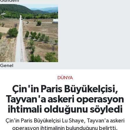
Gündem
Eğitim
Sağlık
Dünya
Magazin
Genel
Gündem
DÜNYA
Kültür & Sanat
Çin'in Paris Büyükelçisi,
Tayvan'a askeri operasyon
Teknoloji
ihtimali olduğunu söyledi
Bilim
Çin'in Paris Büyükelçisi Lu Shaye, Tayvan'a askeri
operasyon ihtimalinin bulunduğunu belirtti.
Genel