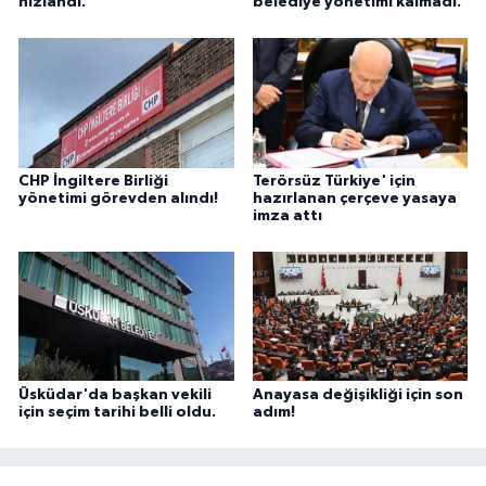
hızlandı.
belediye yönetimi kalmadı.
CHP İngiltere Birliği
Terörsüz Türkiye' için
yönetimi görevden alındı!
hazırlanan çerçeve yasaya
imza attı
Üsküdar'da başkan vekili
Anayasa değişikliği için son
için seçim tarihi belli oldu.
adım!