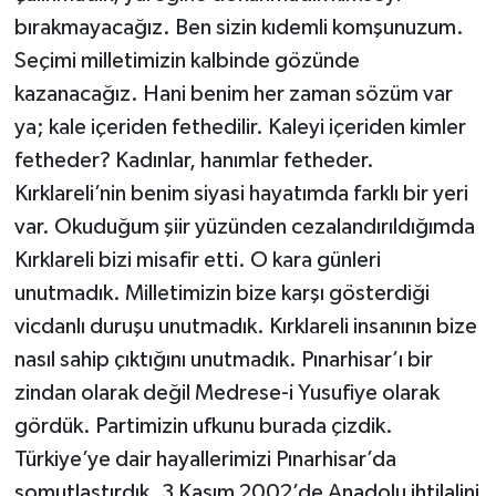
bırakmayacağız. Ben sizin kıdemli komşunuzum.
Seçimi milletimizin kalbinde gözünde
kazanacağız. Hani benim her zaman sözüm var
ya; kale içeriden fethedilir. Kaleyi içeriden kimler
fetheder? Kadınlar, hanımlar fetheder.
Kırklareli’nin benim siyasi hayatımda farklı bir yeri
var. Okuduğum şiir yüzünden cezalandırıldığımda
Kırklareli bizi misafir etti. O kara günleri
unutmadık. Milletimizin bize karşı gösterdiği
vicdanlı duruşu unutmadık. Kırklareli insanının bize
nasıl sahip çıktığını unutmadık. Pınarhisar’ı bir
zindan olarak değil Medrese-i Yusufiye olarak
gördük. Partimizin ufkunu burada çizdik.
Türkiye’ye dair hayallerimizi Pınarhisar’da
somutlaştırdık. 3 Kasım 2002’de Anadolu ihtilalini