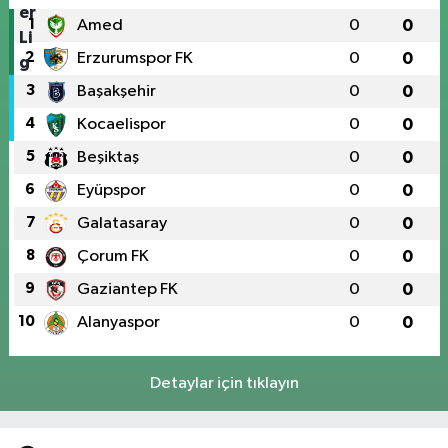
1
Amed
0
0
2
Erzurumspor FK
0
0
3
Başakşehir
0
0
4
Kocaelispor
0
0
5
Beşiktaş
0
0
6
Eyüpspor
0
0
7
Galatasaray
0
0
8
Çorum FK
0
0
9
Gaziantep FK
0
0
10
Alanyaspor
0
0
Detaylar için tıklayın