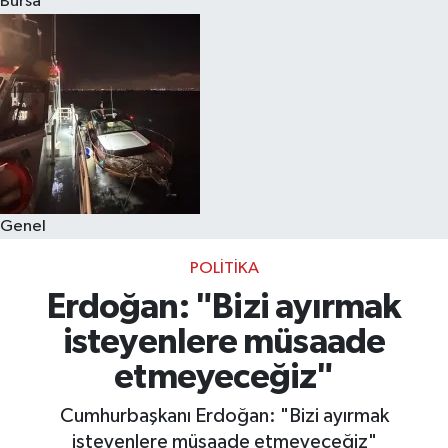
Bursa
Eğitim
Sağlık
Dünya
Magazin
Genel
Gündem
POLITIKA
Kültür & Sanat
Erdoğan: "Bizi ayırmak
isteyenlere müsaade
Teknoloji
etmeyeceğiz"
Bilim
Cumhurbaşkanı Erdoğan: "Bizi ayırmak
isteyenlere müsaade etmeyeceğiz"
Genel