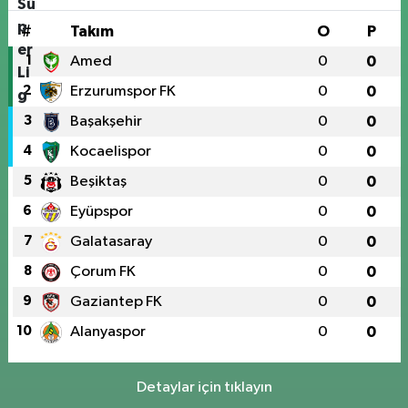
#
Takım
O
P
1
Amed
0
0
2
Erzurumspor FK
0
0
3
Başakşehir
0
0
4
Kocaelispor
0
0
5
Beşiktaş
0
0
6
Eyüpspor
0
0
7
Galatasaray
0
0
8
Çorum FK
0
0
9
Gaziantep FK
0
0
10
Alanyaspor
0
0
Detaylar için tıklayın