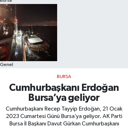
Bursa
Eğitim
Sağlık
Dünya
Magazin
Genel
Gündem
BURSA
Kültür & Sanat
Cumhurbaşkanı Erdoğan
Bursa’ya geliyor
Teknoloji
Cumhurbaşkanı Recep Tayyip Erdoğan, 21 Ocak
Bilim
2023 Cumartesi Günü Bursa’ya geliyor. AK Parti
Bursa İl Başkanı Davut Gürkan Cumhurbaşkanı
Genel