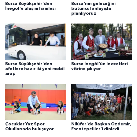
Bursa Büyükşehir'den
Bursa'nın geleceğini
İnegöl'e ulaşım hamlesi
bütüncül anlayışla
planlıyoruz
Bursa Büyükşehir'den
Bursa İnegöl'ün lezzetleri
afetlere hazır iki yeni mobil
vitrine çıkıyor
araç
Çocuklar Yaz Spor
Nilüfer'de Başkan Özdemir,
Okullarında buluşuyor
Esentepeliler'i dinledi