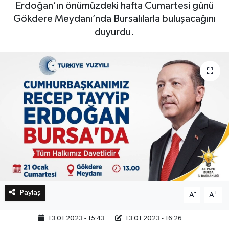
Erdoğan’ın önümüzdeki hafta Cumartesi günü
Gökdere Meydanı’nda Bursalılarla buluşacağını
Bilim, Teknoloji
duyurdu.
Paylaş
-
+
A
A
13.01.2023 - 15:43
13.01.2023 - 16:26