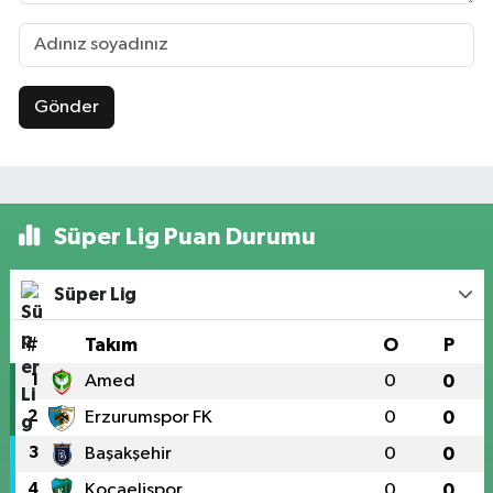
Gönder
Süper Lig Puan Durumu
Süper Lig
#
Takım
O
P
1
Amed
0
0
2
Erzurumspor FK
0
0
3
Başakşehir
0
0
4
Kocaelispor
0
0