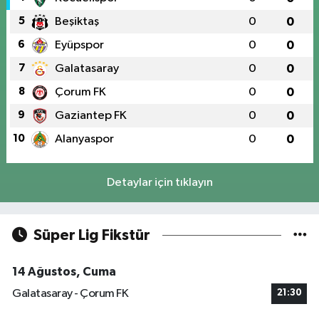
5
Beşiktaş
0
0
6
Eyüpspor
0
0
7
Galatasaray
0
0
8
Çorum FK
0
0
9
Gaziantep FK
0
0
10
Alanyaspor
0
0
Detaylar için tıklayın
Süper Lig Fikstür
14 Ağustos, Cuma
Galatasaray - Çorum FK
21:30