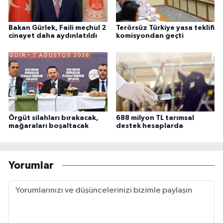
Bakan Gürlek, Faili meçhul 2
Terörsüz Türkiye yasa teklifi
cinayet daha aydınlatıldı
komisyondan geçti
Örgüt silahları bırakacak,
688 milyon TL tarımsal
mağaraları boşaltacak
destek hesaplarda
Yorumlar