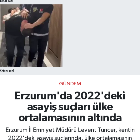
Bursa
Eğitim
Sağlık
Dünya
Magazin
Genel
Gündem
GÜNDEM
Kültür & Sanat
Erzurum'da 2022'deki
asayiş suçları ülke
Teknoloji
ortalamasının altında
Bilim
Erzurum İl Emniyet Müdürü Levent Tuncer, kentin
2022'deki asayiş suçlarında, ülke ortalamasının
Genel