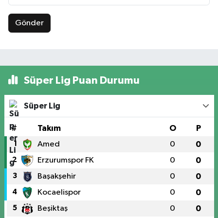
Gönder
Süper Lig Puan Durumu
Süper Lig
#
Takım
O
P
1
Amed
0
0
2
Erzurumspor FK
0
0
3
Başakşehir
0
0
4
Kocaelispor
0
0
5
Beşiktaş
0
0