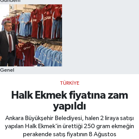
Gündem
Eğitim
Sağlık
Dünya
Magazin
Genel
Gündem
TÜRKIYE
Kültür & Sanat
Halk Ekmek fiyatına zam
yapıldı
Teknoloji
Ankara Büyükşehir Belediyesi, halen 2 liraya satışı
Bilim
yapılan Halk Ekmek'in ürettiği 250 gram ekmeğin
perakende satış fiyatının 8 Ağustos
Genel