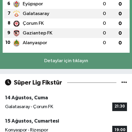
6
Eyüpspor
0
0
7
Galatasaray
0
0
8
Çorum FK
0
0
9
Gaziantep FK
0
0
10
Alanyaspor
0
0
Detaylar için tıklayın
Süper Lig Fikstür
14 Ağustos, Cuma
Galatasaray - Çorum FK
21:30
15 Ağustos, Cumartesi
Konyaspor - Rizespor
19:00