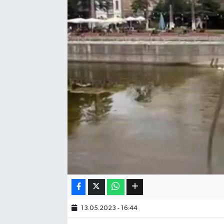
Eğitim
Sağlık
Dünya
Magazin
Gündem
Kültür & Sanat
Teknoloji
Bilim
13.05.2023 - 16:44
Genel