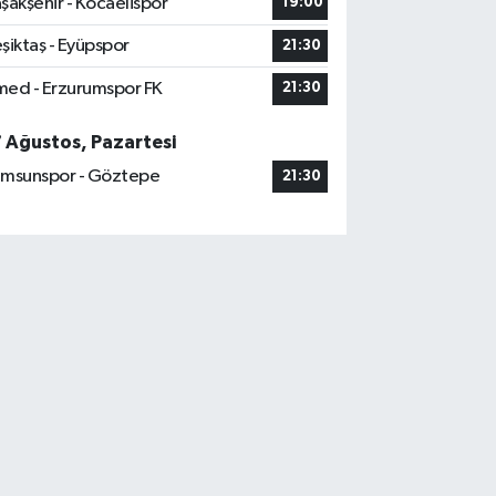
şakşehir - Kocaelispor
19:00
şiktaş - Eyüpspor
21:30
ed - Erzurumspor FK
21:30
7 Ağustos, Pazartesi
msunspor - Göztepe
21:30