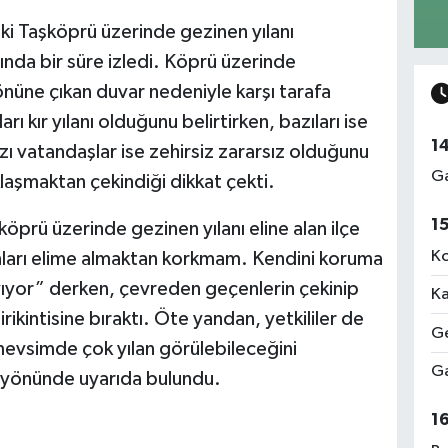
ki Taşköprü üzerinde gezinen yılanı
ında bir süre izledi. Köprü üzerinde
önüne çıkan duvar nedeniyle karşı tarafa
 kır yılanı olduğunu belirtirken, bazıları ise
1
zı vatandaşlar ise zehirsiz zararsız olduğunu
Ga
klaşmaktan çekindiği dikkat çekti.
1
köprü üzerinde gezinen yılanı eline alan ilçe
Ko
anları elime almaktan korkmam. Kendini koruma
yıyor” derken, çevreden geçenlerin çekinip
Ka
rikintisine bıraktı. Öte yandan, yetkililer de
Ge
 mevsimde çok yılan görülebileceğini
Ga
arı yönünde uyarıda bulundu.
1