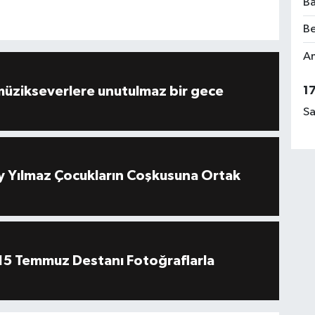
Ba
Be
Am
müzikseverlere unutulmaz bir gece
1
Sa
 Yılmaz Çocukların Coşkusuna Ortak
''15 Temmuz Destanı Fotoğraflarla