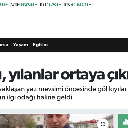
581
6527.85
13.703
64.927,78
ALTIN
BİST
BTC
ursa
Yaşam
Eğitim
ı, yılanlar ortaya ç
 yaklaşan yaz mevsimi öncesinde göl kıyıla
n ilgi odağı haline geldi.