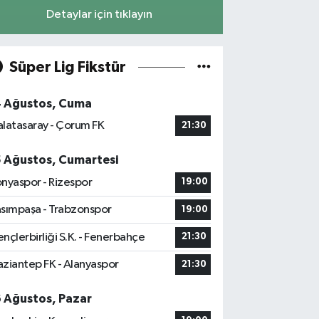
Detaylar için tıklayın
Süper Lig Fikstür
4 Ağustos, Cuma
latasaray - Çorum FK
21:30
5 Ağustos, Cumartesi
nyaspor - Rizespor
19:00
sımpaşa - Trabzonspor
19:00
nçlerbirliği S.K. - Fenerbahçe
21:30
ziantep FK - Alanyaspor
21:30
6 Ağustos, Pazar