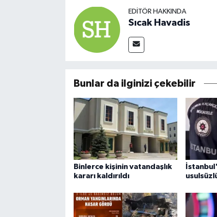
EDITÖR HAKKINDA
Sıcak Havadis
Bunlar da ilginizi çekebilir
Binlerce kişinin vatandaşlık
İstanbul'
kararı kaldırıldı
usulsüzl