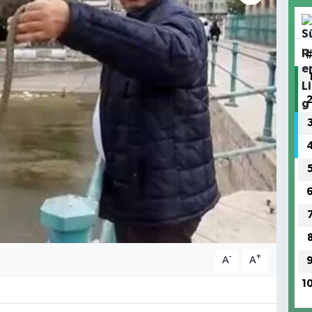
-
+
A
A
1