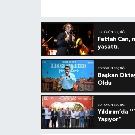
EDITÖRÜN SEÇTIĞI
Fettah Can, 
yaşattı.
EDITÖRÜN SEÇTIĞI
Başkan Oktay
Oldu
EDITÖRÜN SEÇTIĞI
Yıldırım’da 
Yaşıyor"