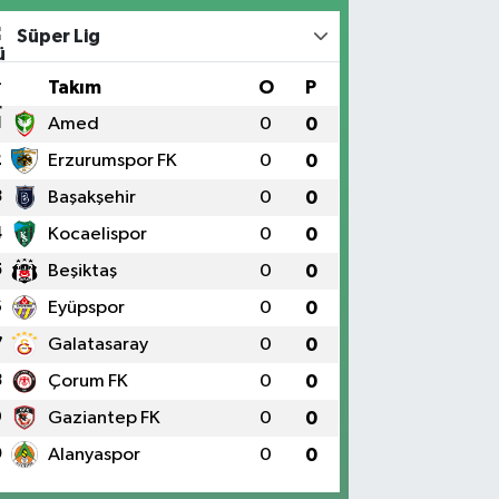
Süper Lig
#
Takım
O
P
1
Amed
0
0
2
Erzurumspor FK
0
0
3
Başakşehir
0
0
4
Kocaelispor
0
0
5
Beşiktaş
0
0
6
Eyüpspor
0
0
7
Galatasaray
0
0
8
Çorum FK
0
0
9
Gaziantep FK
0
0
0
Alanyaspor
0
0