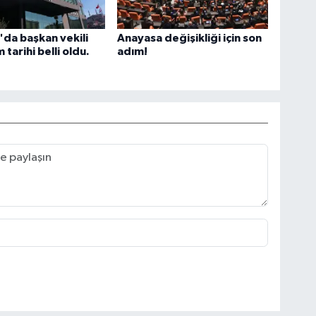
da başkan vekili
Anayasa değişikliği için son
m tarihi belli oldu.
adım!