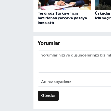
Terörsüz Türkiye' için
Üsküdar'
hazırlanan çerçeve yasaya
için seçi
imza attı
Yorumlar
Gönder