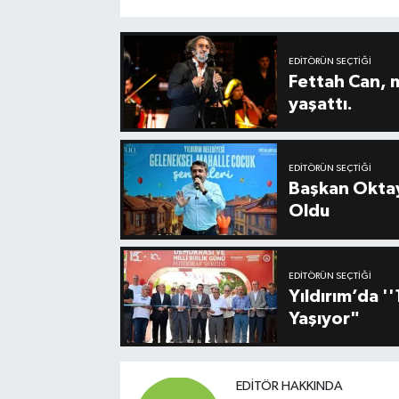
EDITÖRÜN SEÇTIĞI
Fettah Can, 
yaşattı.
EDITÖRÜN SEÇTIĞI
Başkan Oktay
Oldu
EDITÖRÜN SEÇTIĞI
Yıldırım’da 
Yaşıyor"
EDITÖR HAKKINDA