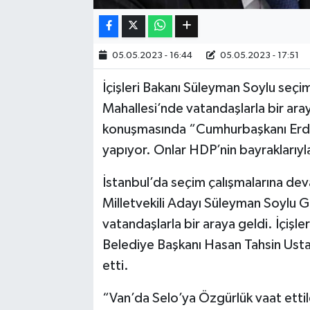
Bilim, Teknoloji
05.05.2023 - 16:44
05.05.2023 - 17:51
İçişleri Bakanı Süleyman Soylu seçi
Mahallesi’nde vatandaşlarla bir aray
konuşmasında “Cumhurbaşkanı Erdoğ
yapıyor. Onlar HDP’nin bayraklarıyl
İstanbul’da seçim çalışmalarına dev
Milletvekili Adayı Süleyman Soylu
vatandaşlarla bir araya geldi. İçiş
Belediye Başkanı Hasan Tahsin Usta,
etti.
“Van’da Selo’ya Özgürlük vaat etti