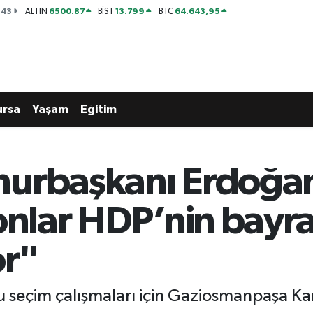
143
6500.87
13.799
64.643,95
ALTIN
BİST
BTC
ursa
Yaşam
Eğitim
urbaşkanı Erdoğan a
onlar HDP’nin bayra
or"
lu seçim çalışmaları için Gaziosmanpaşa K