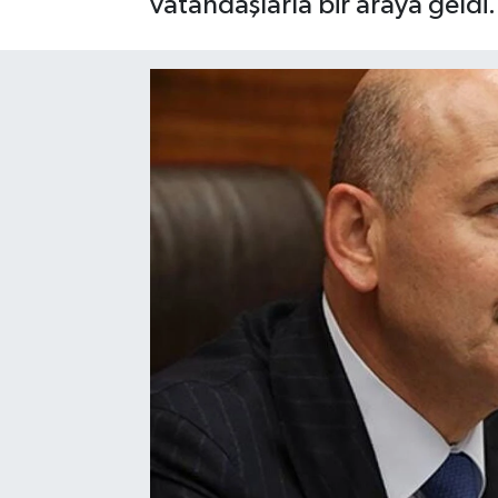
vatandaşlarla bir araya geldi.
Eğitim
Sağlık
Dünya
Magazin
Gündem
Kültür & Sanat
Teknoloji
Bilim
Genel