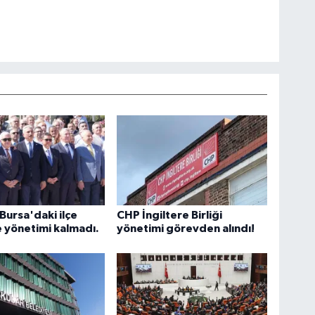
Bursa'daki ilçe
CHP İngiltere Birliği
 yönetimi kalmadı.
yönetimi görevden alındı!