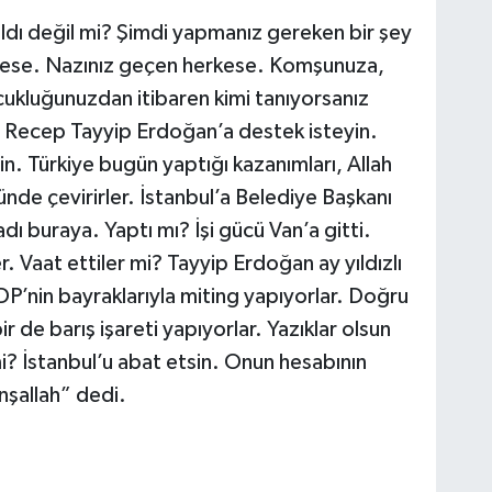
dı değil mi? Şimdi yapmanız gereken bir şey
kese. Nazınız geçen herkese. Komşunuza,
cukluğunuzdan itibaren kimi tanıyorsanız
an Recep Tayyip Erdoğan’a destek isteyin.
n. Türkiye bugün yaptığı kazanımları, Allah
ünde çevirirler. İstanbul’a Belediye Başkanı
dı buraya. Yaptı mı? İşi gücü Van’a gitti.
. Vaat ettiler mi? Tayyip Erdoğan ay yıldızlı
DP’nin bayraklarıyla miting yapıyorlar. Doğru
r de barış işareti yapıyorlar. Yazıklar olsun
mi? İstanbul’u abat etsin. Onun hesabının
nşallah” dedi.