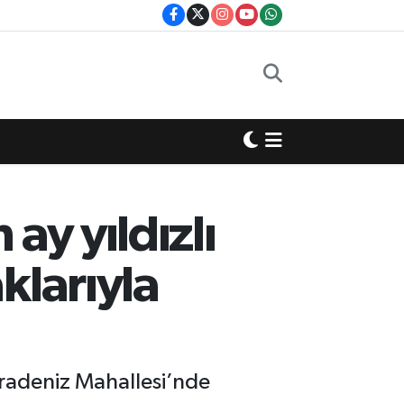
y yıldızlı
klarıyla
aradeniz Mahallesi’nde