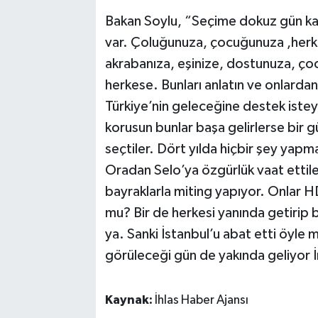
Bakan Soylu, “Seçime dokuz gün kal
var. Çoluğunuza, çocuğunuza ,her
akrabanıza, eşinize, dostunuza, ço
herkese. Bunları anlatın ve onlard
Türkiye’nin geleceğine destek isteyi
korusun bunlar başa gelirlerse bir g
seçtiler. Dört yılda hiçbir şey yapma
Oradan Selo’ya özgürlük vaat ettiler
bayraklarla miting yapıyor. Onlar H
mu? Bir de herkesi yanında getirip bi
ya. Sanki İstanbul’u abat etti öyle 
görüleceği gün de yakında geliyor İ
Kaynak:
İhlas Haber Ajansı