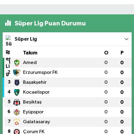
Süper Lig Puan Durumu
Süper Lig
#
Takım
O
P
1
Amed
0
0
2
Erzurumspor FK
0
0
3
Başakşehir
0
0
4
Kocaelispor
0
0
5
Beşiktaş
0
0
6
Eyüpspor
0
0
7
Galatasaray
0
0
8
Çorum FK
0
0