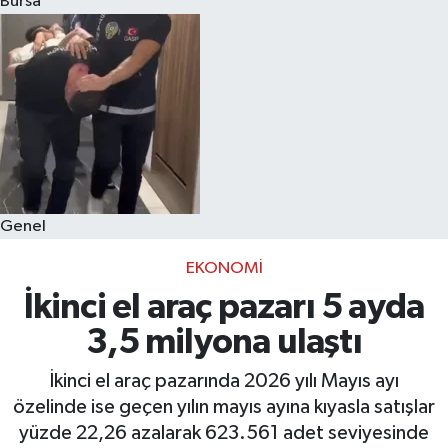
Bursa
Eğitim
Sağlık
Dünya
Magazin
Genel
Gündem
EKONOMI
Kültür & Sanat
İkinci el araç pazarı 5 ayda
3,5 milyona ulaştı
Teknoloji
İkinci el araç pazarında 2026 yılı Mayıs ayı
Bilim
özelinde ise geçen yılın mayıs ayına kıyasla satışlar
yüzde 22,26 azalarak 623.561 adet seviyesinde
Genel