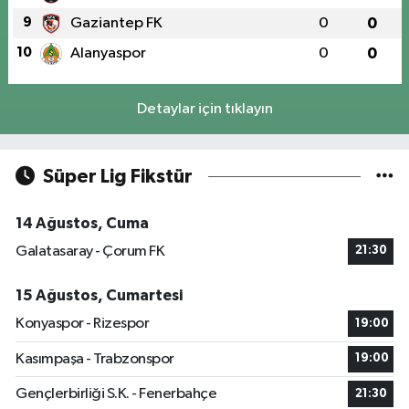
9
Gaziantep FK
0
0
10
Alanyaspor
0
0
Detaylar için tıklayın
Süper Lig Fikstür
14 Ağustos, Cuma
Galatasaray - Çorum FK
21:30
15 Ağustos, Cumartesi
Konyaspor - Rizespor
19:00
Kasımpaşa - Trabzonspor
19:00
Gençlerbirliği S.K. - Fenerbahçe
21:30