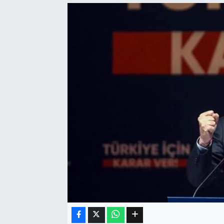
Eğitim
Sağlık
Dünya
Magazin
Gündem
Kültür & Sanat
Teknoloji
Bilim
Genel