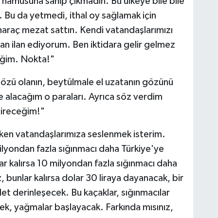
e namusuna sahip çıkmadın. Bu ülkeye bile bile
. Bu da yetmedi, ithal oy sağlamak için
haraç mezat sattın. Kendi vatandaşlarımızı
 ilan ediyorum. Ben iktidara gelir gelmez
eğim. Nokta!"
gözü olanın, beytülmale el uzatanın gözünü
 alacağım o paraları. Ayrıca söz verdim
etireceğim!"
rken vatandaşlarımıza seslenmek isterim.
milyondan fazla sığınmacı daha Türkiye'ye
r kalırsa 10 milyondan fazla sığınmacı daha
, bunlar kalırsa dolar 30 liraya dayanacak, bir
let derinleşecek. Bu kaçaklar, sığınmacılar
k, yağmalar başlayacak. Farkında mısınız,