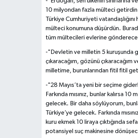
-"Erdoğan, sen ülkenin sınırlarına v
10 milyondan fazla mülteci getirdin
Türkiye Cumhuriyeti vatandaşlığını 
mülteci konumuna düşürdün. Buradan
tüm mültecileri evlerine gönderec
-"Devletin ve milletin 5 kuruşunda 
çıkaracağım, gözünü çıkaracağım ve
milletime, burunlarından fitil fitil g
-"28 Mayıs’ta yeni bir seçime gide
Farkında mısınız, bunlar kalırsa 10 
gelecek. Bir daha söylüyorum, bunla
Türkiye’ye gelecek. Farkında mısınız
kuru ekmek 10 liraya çıktığında sefa
potansiyel suç makinesine dönüşece