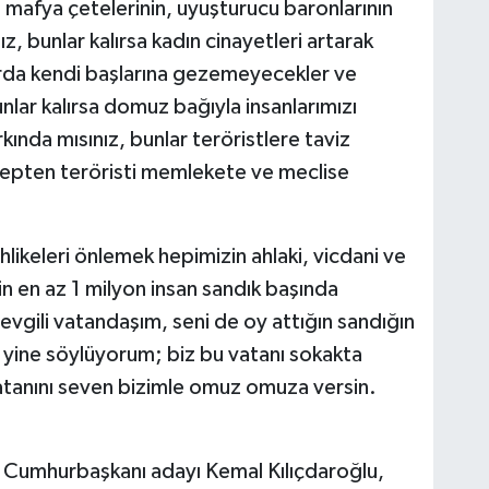
n, mafya çetelerinin, uyuşturucu baronlarının
, bunlar kalırsa kadın cinayetleri artarak
rda kendi başlarına gezemeyecekler ve
nlar kalırsa domuz bağıyla insanlarımızı
kında mısınız, bunlar teröristlere taviz
repten teröristi memlekete ve meclise
likeleri önlemek hepimizin ahlaki, vicdani ve
in en az 1 milyon insan sandık başında
evgili vatandaşım, seni de oy attığın sandığın
yine söylüyorum; biz bu vatanı sokakta
Vatanını seven bizimle omuz omuza versin.
ı Cumhurbaşkanı adayı Kemal Kılıçdaroğlu,