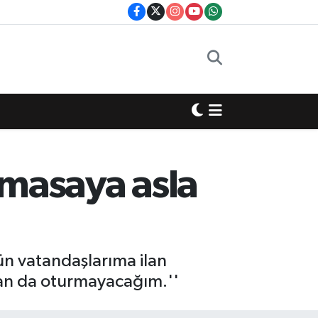
e masaya asla
n vatandaşlarıma ilan
man da oturmayacağım.''