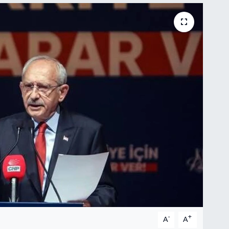
-
+
A
A