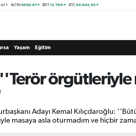
143
6500.87
13.799
64.643,95
ALTIN
BİST
BTC
ursa
Yaşam
Eğitim
 ''Terör örgütleriyl
'
başkanı Adayı Kemal Kılıçdaroğlu: ''Bütü
riyle masaya asla oturmadım ve hiçbir za