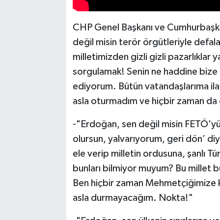
CHP Genel Başkanı ve Cumhurbaşkan
değil misin terör örgütleriyle defal
milletimizden gizli gizli pazarlıkla
sorgulamak! Senin ne haddine bize k
ediyorum. Bütün vatandaşlarıma ila
asla oturmadım ve hiçbir zaman d
-"Erdoğan, sen değil misin FETÖ'yü
olursun, yalvarıyorum, geri dön’ diy
ele verip milletin ordusuna, şanlı T
bunları bilmiyor muyum? Bu millet b
Ben hiçbir zaman Mehmetçiğimize k
asla durmayacağım. Nokta!"