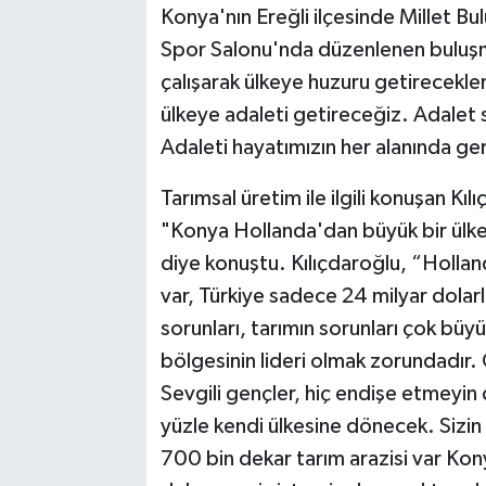
Konya'nın Ereğli ilçesinde Millet Bu
Spor Salonu'nda düzenlenen buluşm
Bilim, Teknoloji
çalışarak ülkeye huzuru getirecekle
ülkeye adaleti getireceğiz. Adalet
Adaleti hayatımızın her alanında g
Tarımsal üretim ile ilgili konuşan Kıl
"Konya Hollanda'dan büyük bir ülke
diye konuştu. Kılıçdaroğlu, “Holland
var, Türkiye sadece 24 milyar dolarlı
sorunları, tarımın sorunları çok büy
bölgesinin lideri olmak zorundadır.
Sevgili gençler, hiç endişe etmeyin
yüzle kendi ülkesine dönecek. Sizin
700 bin dekar tarım arazisi var Kon