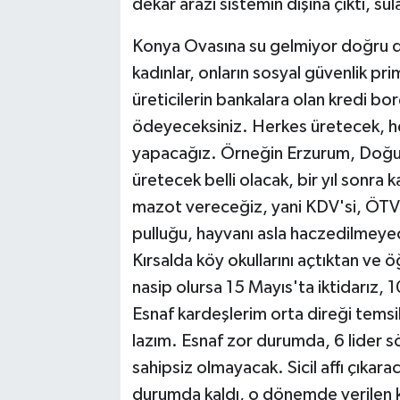
dekar arazi sistemin dışına çıktı, s
Konya Ovasına su gelmiyor doğru dü
kadınlar, onların sosyal güvenlik pri
üreticilerin bankalara olan kredi bor
ödeyeceksiniz. Herkes üretecek, h
yapacağız. Örneğin Erzurum, Doğu
üretecek belli olacak, bir yıl sonra k
mazot vereceğiz, yani KDV'si, ÖTV's
pulluğu, hayvanı asla haczedilmeyec
Kırsalda köy okullarını açtıktan ve 
nasip olursa 15 Mayıs'ta iktidarız,
Esnaf kardeşlerim orta direği temsil
lazım. Esnaf zor durumda, 6 lider s
sahipsiz olmayacak. Sicil affı çıka
durumda kaldı, o dönemde verilen kre