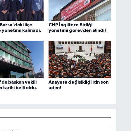
Bursa'daki ilçe
CHP İngiltere Birliği
 yönetimi kalmadı.
yönetimi görevden alındı!
da başkan vekili
Anayasa değişikliği için son
m tarihi belli oldu.
adım!