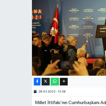
Eğitim
Sağlık
Dünya
Magazin
Gündem
Kültür & Sanat
Teknoloji
28.03.2023 - 15:58
Bilim
Millet İttifakı'nın Cumhurbaşkanı A
Genel