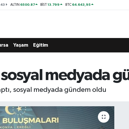
143
6500.87
13.799
64.643,95
ALTIN
BİST
BTC
ursa
Yaşam
Eğitim
 , sosyal medyada 
yaptı, sosyal medyada gündem oldu