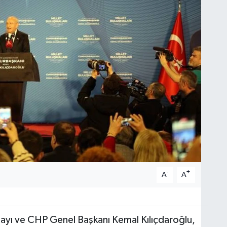
-
+
A
A
dayı ve CHP Genel Başkanı Kemal Kılıçdaroğlu,