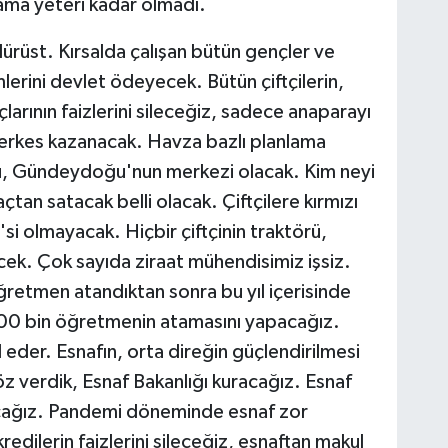
ulama yeteri kadar olmadı.
rüst. Kırsalda çalışan bütün gençler ve
mlerini devlet ödeyecek. Bütün çiftçilerin,
çlarının faizlerini sileceğiz, sadece anaparayı
erkes kazanacak. Havza bazlı planlama
, Gündeydoğu'nun merkezi olacak. Kim neyi
açtan satacak belli olacak. Çiftçilere kırmızı
i olmayacak. Hiçbir çiftçinin traktörü,
ek. Çok sayıda ziraat mühendisimiz işsiz.
öğretmen atandıktan sonra bu yıl içerisinde
 100 bin öğretmenin atamasını yapacağız.
 eder. Esnafın, orta direğin güçlendirilmesi
öz verdik, Esnaf Bakanlığı kuracağız. Esnaf
racağız. Pandemi döneminde esnaf zor
dilerin faizlerini sileceğiz, esnaftan makul