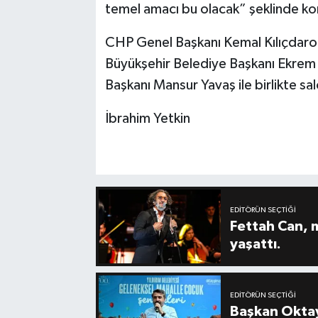
temel amacı bu olacak” şeklinde ko
CHP Genel Başkanı Kemal Kılıçdaro
Büyükşehir Belediye Başkanı Ekrem
Başkanı Mansur Yavaş ile birlikte sal
İbrahim Yetkin
EDITÖRÜN SEÇTIĞI
Fettah Can, 
yaşattı.
EDITÖRÜN SEÇTIĞI
Başkan Oktay