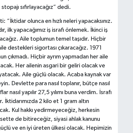
n stopajı sıfırlayacağız” dedi.
: “İktidar olunca en hızlı neleri yapacaksınız.
ır, ilk yapacağımız iş israfı önlemek. İkinci iş
acağız. Aile toplumun temel taşıdır. Hiçbir
aile destekleri sigortası çıkaracağız. 1971
nun çıkmadı. Hiçbir ayrım yapmadan her aile
cak. Her ailenin asgari bir geliri olacak ve
 yatacak. Aile güçlü olacak. Acaba kaynak var
in. Devlette para nasıl toplanır, bütçe nasıl
flar nasıl yapılır 27,5 yılımı buna verdim. İsrafı
. İktidarımızda 2 kilo et 1 gram altın
ak. Kul hakkı yedirmeyeceğiz, herkesin
yasette de bitireceğiz, siyasi ahlak kanunu
üçlü ve en iyi üreten ülkesi olacak. Hepimizin