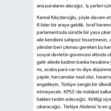
ana paralarını alacağız. İş yerleri içi
Kemal Kılıçdaroğlu, şöyle devam etti
6 lider bir araya geldik. İsraf haramd
parlamentoda süratle bir yasa çıkar
aile kendisini sahipsiz hissetmesin, 
yılından beri çıkması gereken bu ka
sosyal devletin güvencesi altında ola
gelir ailede kadının banka hesabına
mı, acaba para var mı diye düşünmey
yapılır, harcamalar nasıl olur, tasarru
engelleyin, Türkiye zengin bir ülkedir
etmeyecek. KPSS'de mülakat kalkac
hakkını teslim edeceğiz. Kirliliği si
çıkaracağız. Türkiye Akdeniz'in en g