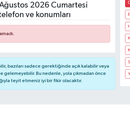
Ağustos 2026 Cumartesi
telefon ve konumları
E
H
namadı.
K
K
S
r, bazıları sadece gerektiğinde açık kalabilir veya
 gelemeyebilir. Bu nedenle, yola çıkmadan önce
Y
la teyit etmeniz iyi bir fikir olacaktır.