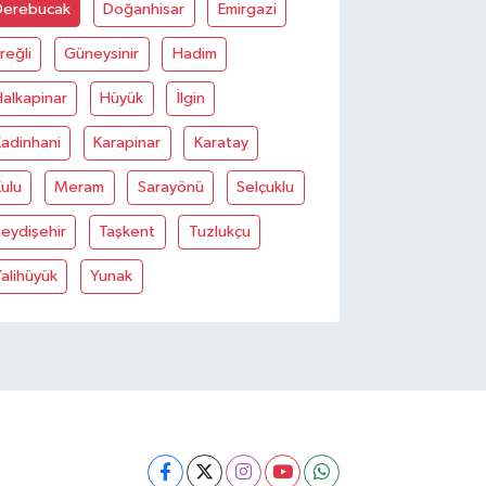
Derebucak
Doğanhisar
Emirgazi
reğli
Güneysinir
Hadim
alkapinar
Hüyük
İlgin
adinhani
Karapinar
Karatay
ulu
Meram
Sarayönü
Selçuklu
eydişehir
Taşkent
Tuzlukçu
alihüyük
Yunak