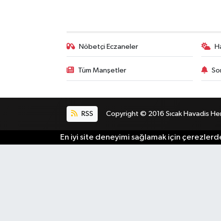
Bilim, Teknoloji
Nöbetçi Eczaneler
H
Tüm Manşetler
So
RSS
Copyright © 2016 Sıcak Havadis Her h
En iyi site deneyimi sağlamak için çerezlerde