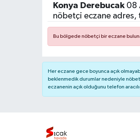
Konya
Derebucak
08 
Eğitim
nöbetçi eczane adres, 
Sağlık
Bu bölgede nöbetçi bir eczane bulu
Dünya
Magazin
Her eczane gece boyunca açık olmayabili
Gündem
beklenmedik durumlar nedeniyle nöbete
eczanenin açık olduğunu telefon aracılığıy
Kültür & Sanat
Teknoloji
Bilim
Genel