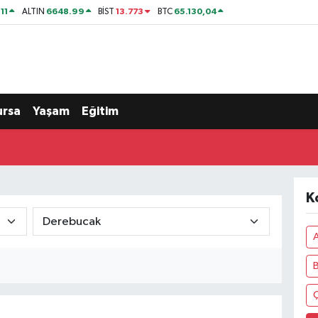
11
6648.99
13.773
65.130,04
ALTIN
BİST
BTC
ursa
Yaşam
Eğitim
K
A
Ç