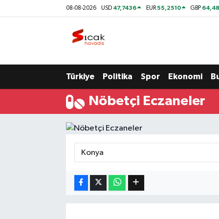
47,7436
55,2510
64,48
08-08-2026
USD
EUR
GBP
Bursa
Nöbetçi Eczaneler
Yerel
Hava Durumu
Türkiye
Politika
Spor
Ekonomi
B
Yaşam
Trafik Durumu
Nöbetçi Eczaneler
Siyaset
Süper Lig Puan Durumu ve Fikstür
Politika
Tüm Manşetler
Spor
Son Dakika Haberleri
Türkiye
Haber Arşivi
Ekonomi