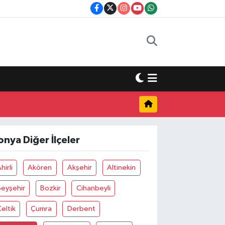
onya Diğer İlçeler
hirli
Akören
Akşehir
Altinekin
Beyşehir
Bozkir
Cihanbeyli
eltik
Çumra
Derbent