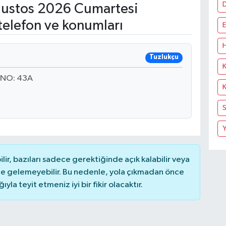
ustos 2026 Cumartesi
telefon ve konumları
E
H
Tuzlukçu
K
 NO: 43A
K
S
Y
r, bazıları sadece gerektiğinde açık kalabilir veya
 gelemeyebilir. Bu nedenle, yola çıkmadan önce
la teyit etmeniz iyi bir fikir olacaktır.