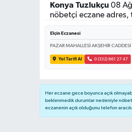
Konya
Tuzlukçu
08 Ağ
Eğitim
nöbetçi eczane adres, 
Sağlık
Elçin Eczanesi
Dünya
PAZAR MAHALLESİ AKŞEHİR CADDESİ
Magazin
Yol Tarifi Al
0 (332) 861 27 47
Gündem
Kültür & Sanat
Her eczane gece boyunca açık olmayabili
Teknoloji
beklenmedik durumlar nedeniyle nöbete
eczanenin açık olduğunu telefon aracılığıy
Bilim
Genel