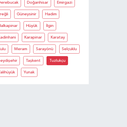
Derebucak
Doğanhisar
Emirgazi
reğli
Güneysinir
Hadim
alkapinar
Hüyük
İlgin
adinhani
Karapinar
Karatay
ulu
Meram
Sarayönü
Selçuklu
eydişehir
Taşkent
Tuzlukçu
alihüyük
Yunak