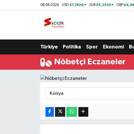
47,7436
55,2510
64,48
08-08-2026
USD
EUR
GBP
Bursa
Nöbetçi Eczaneler
Yerel
Hava Durumu
Türkiye
Politika
Spor
Ekonomi
B
Yaşam
Trafik Durumu
Nöbetçi Eczaneler
Siyaset
Süper Lig Puan Durumu ve Fikstür
Politika
Tüm Manşetler
Spor
Son Dakika Haberleri
Türkiye
Haber Arşivi
Ekonomi