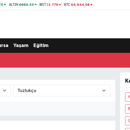
11
6660.55
13.779
64.944,08
ALTIN
BİST
BTC
ursa
Yaşam
Eğitim
K
A
Ç