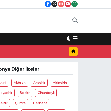
onya Diğer İlçeler
hirli
Akören
Akşehir
Altinekin
Beyşehir
Bozkir
Cihanbeyli
eltik
Çumra
Derbent