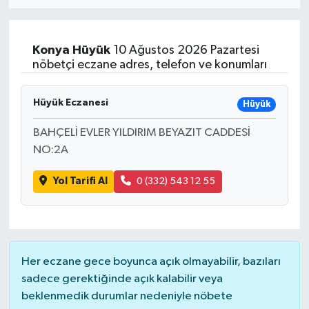
Eğitim
Konya
Hüyük
10 Ağustos 2026 Pazartesi
Sağlık
nöbetçi eczane adres, telefon ve konumları
Dünya
Hüyük Eczanesi
Hüyük
Magazin
BAHÇELİ EVLER YILDIRIM BEYAZIT CADDESİ
NO:2A
Gündem
Yol Tarifi Al
0 (332) 543 12 55
Kültür & Sanat
Teknoloji
Her eczane gece boyunca açık olmayabilir, bazıları
Bilim
sadece gerektiğinde açık kalabilir veya
beklenmedik durumlar nedeniyle nöbete
Genel