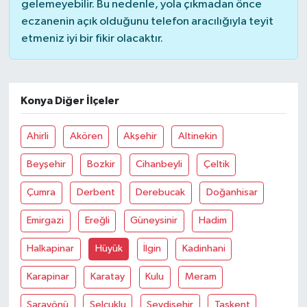
gelemeyebilir. Bu nedenle, yola çıkmadan önce
eczanenin açık olduğunu telefon aracılığıyla teyit
Bilim, Teknoloji
etmeniz iyi bir fikir olacaktır.
Konya Diğer İlçeler
Ahirli
Akören
Akşehir
Altinekin
Beyşehir
Bozkir
Cihanbeyli
Çeltik
Çumra
Derbent
Derebucak
Doğanhisar
Emirgazi
Ereğli
Güneysinir
Hadim
Halkapinar
Hüyük
İlgin
Kadinhani
Karapinar
Karatay
Kulu
Meram
Sarayönü
Selçuklu
Seydişehir
Taşkent