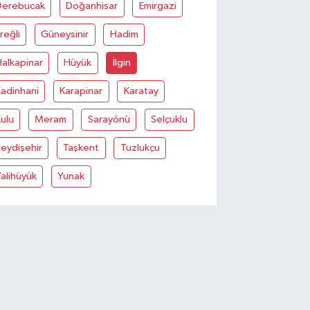
Derebucak
Doğanhisar
Emirgazi
reğli
Güneysinir
Hadim
alkapinar
Hüyük
İlgin
adinhani
Karapinar
Karatay
ulu
Meram
Sarayönü
Selçuklu
eydişehir
Taşkent
Tuzlukçu
alihüyük
Yunak