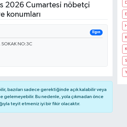
s 2026 Cumartesi nöbetçi
ve konumları
E
H
Ilgın
K
9. SOKAK NO:3C
K
S
Y
r, bazıları sadece gerektiğinde açık kalabilir veya
 gelemeyebilir. Bu nedenle, yola çıkmadan önce
la teyit etmeniz iyi bir fikir olacaktır.