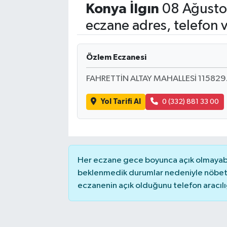
Konya
İlgın
08 Ağusto
Eğitim
eczane adres, telefon 
Sağlık
Özlem Eczanesi
Dünya
FAHRETTİN ALTAY MAHALLESİ 11582
Magazin
Yol Tarifi Al
0 (332) 881 33 00
Gündem
Kültür & Sanat
Her eczane gece boyunca açık olmayabili
Teknoloji
beklenmedik durumlar nedeniyle nöbete
eczanenin açık olduğunu telefon aracılığıy
Bilim
Genel