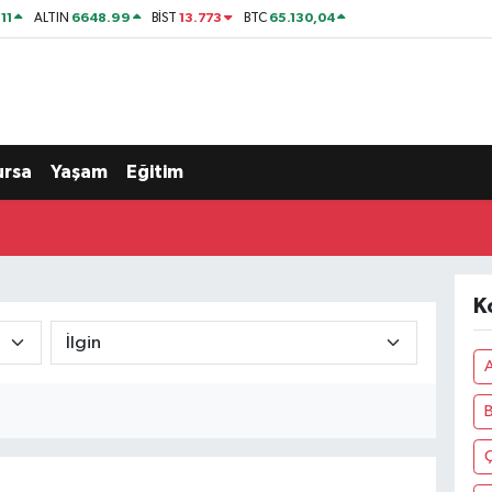
11
6648.99
13.773
65.130,04
ALTIN
BİST
BTC
ursa
Yaşam
Eğitim
K
A
Ç