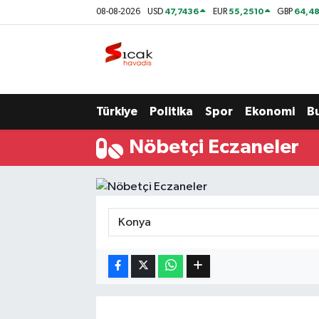
47,7436
55,2510
64,48
08-08-2026
USD
EUR
GBP
Bursa
Nöbetçi Eczaneler
Yerel
Hava Durumu
Türkiye
Politika
Spor
Ekonomi
B
Yaşam
Trafik Durumu
Nöbetçi Eczaneler
Siyaset
Süper Lig Puan Durumu ve Fikstür
Politika
Tüm Manşetler
Spor
Son Dakika Haberleri
Türkiye
Haber Arşivi
Ekonomi