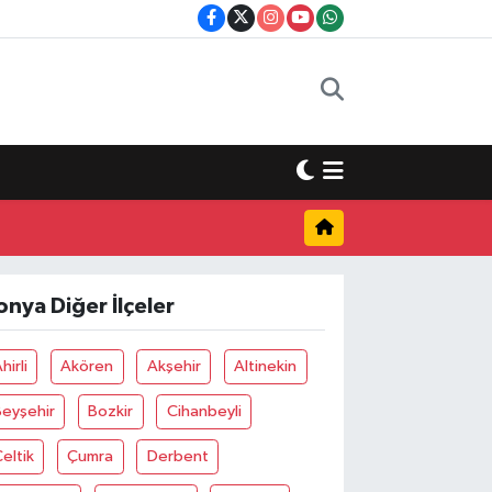
onya Diğer İlçeler
hirli
Akören
Akşehir
Altinekin
Beyşehir
Bozkir
Cihanbeyli
eltik
Çumra
Derbent