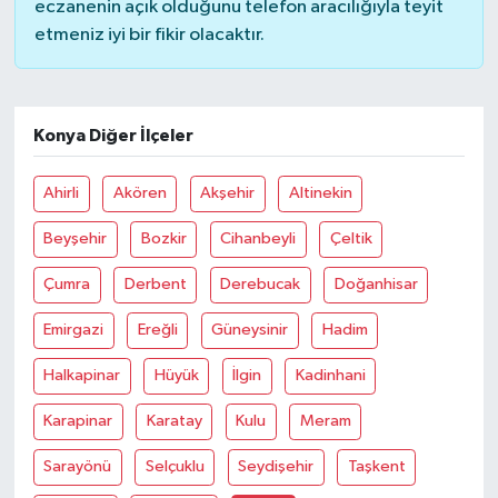
eczanenin açık olduğunu telefon aracılığıyla teyit
etmeniz iyi bir fikir olacaktır.
Bilim, Teknoloji
Konya Diğer İlçeler
Ahirli
Akören
Akşehir
Altinekin
Beyşehir
Bozkir
Cihanbeyli
Çeltik
Çumra
Derbent
Derebucak
Doğanhisar
Emirgazi
Ereğli
Güneysinir
Hadim
Halkapinar
Hüyük
İlgin
Kadinhani
Karapinar
Karatay
Kulu
Meram
Sarayönü
Selçuklu
Seydişehir
Taşkent