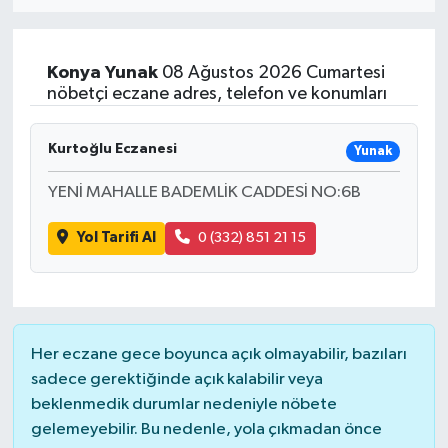
Eğitim
Konya
Yunak
08 Ağustos 2026 Cumartesi
Sağlık
nöbetçi eczane adres, telefon ve konumları
Dünya
Kurtoğlu Eczanesi
Yunak
Magazin
YENİ MAHALLE BADEMLİK CADDESİ NO:6B
Yol Tarifi Al
0 (332) 851 21 15
Gündem
Kültür & Sanat
Teknoloji
Her eczane gece boyunca açık olmayabilir, bazıları
sadece gerektiğinde açık kalabilir veya
Bilim
beklenmedik durumlar nedeniyle nöbete
gelemeyebilir. Bu nedenle, yola çıkmadan önce
Genel