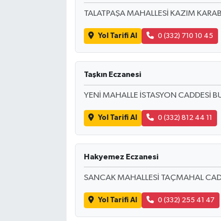
TALATPAŞA MAHALLESİ KAZIM KARA
Yol Tarifi Al
0 (332) 710 10 45
Taşkın Eczanesi
YENİ MAHALLE İSTASYON CADDESİ B
Yol Tarifi Al
0 (332) 812 44 11
Hakyemez Eczanesi
SANCAK MAHALLESİ TAÇMAHAL CAD
Yol Tarifi Al
0 (332) 255 41 47