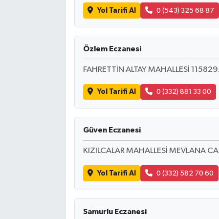
Yol Tarifi Al
0 (543) 325 68 87
Özlem Eczanesi
FAHRETTİN ALTAY MAHALLESİ 11582
Yol Tarifi Al
0 (332) 881 33 00
Güven Eczanesi
KIZILCALAR MAHALLESİ MEVLANA CA
Yol Tarifi Al
0 (332) 582 70 60
Samurlu Eczanesi