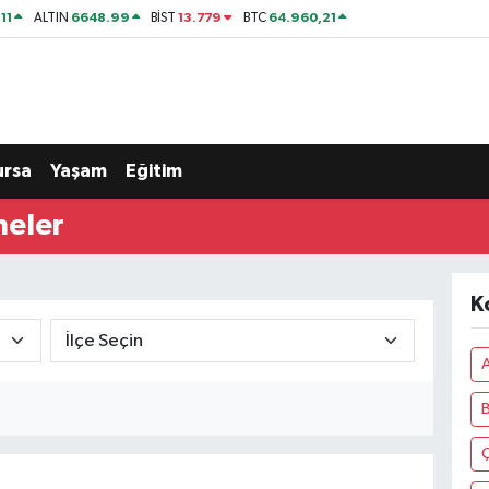
11
6648.99
13.779
64.960,21
ALTIN
BİST
BTC
ursa
Yaşam
Eğitim
neler
K
A
Ç