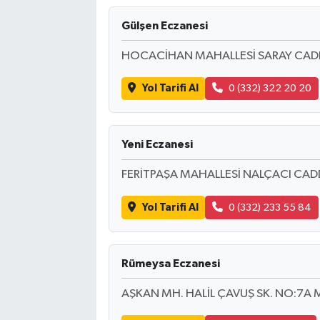
Gülşen Eczanesi
HOCACİHAN MAHALLESİ SARAY CADD
Yol Tarifi Al
0 (332) 322 20 20
Yeni Eczanesi
FERİTPAŞA MAHALLESİ NALÇACI CAD
Yol Tarifi Al
0 (332) 233 55 84
Rümeysa Eczanesi
AŞKAN MH. HALİL ÇAVUŞ SK. NO:7A