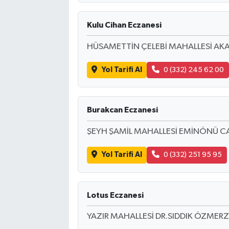
Kulu Cihan Eczanesi
HÜSAMETTİN ÇELEBİ MAHALLESİ AK
Yol Tarifi Al
0 (332) 245 62 00
Burakcan Eczanesi
ŞEYH ŞAMİL MAHALLESİ EMİNÖNÜ C
Yol Tarifi Al
0 (332) 251 95 95
Lotus Eczanesi
YAZIR MAHALLESİ DR.SIDDIK ÖZMER