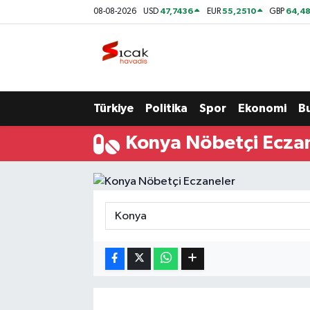
47,7436
55,2510
64,48
08-08-2026
USD
EUR
GBP
Bursa
Nöbetçi Eczaneler
Yerel
Hava Durumu
Türkiye
Politika
Spor
Ekonomi
B
Yaşam
Trafik Durumu
Konya Nöbetçi Ecza
Siyaset
Süper Lig Puan Durumu ve Fikstür
Politika
Tüm Manşetler
Spor
Son Dakika Haberleri
Türkiye
Haber Arşivi
Ekonomi