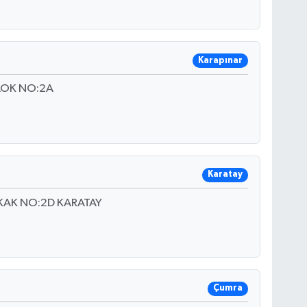
Karapınar
LOK NO:2A
Karatay
KAK NO:2D KARATAY
Çumra