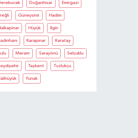
Derebucak
Doğanhisar
Emirgazi
reğli
Güneysinir
Hadim
alkapinar
Hüyük
İlgin
adinhani
Karapinar
Karatay
ulu
Meram
Sarayönü
Selçuklu
eydişehir
Taşkent
Tuzlukçu
alihüyük
Yunak