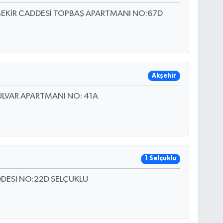
BEKİR CADDESİ TOPBAŞ APARTMANI NO:67D
Akşehir
ULVAR APARTMANI NO: 41A
1 Selçuklu
DESİ NO:22D SELÇUKLU