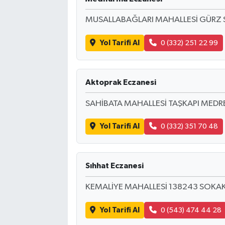
MUSALLABAĞLARI MAHALLESİ GÜRZ 
Bilim, Teknoloji
Yol Tarifi Al
0 (332) 251 22 99
Aktoprak Eczanesi
SAHİBATA MAHALLESİ TAŞKAPI MED
Yol Tarifi Al
0 (332) 351 70 48
Sıhhat Eczanesi
KEMALİYE MAHALLESİ 138243 SOKA
Yol Tarifi Al
0 (543) 474 44 28