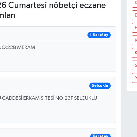
6 Cumartesi nöbetçi eczane
mları
E
H
1 Karatay
K
 NO:22B MERAM
K
S
Y
Selçuklu
CADDESİ ERKAM SİTESİ NO:23F SELÇUKLU
Karatay