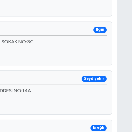
Ilgın
9. SOKAK NO:3C
Seydişehir
DDESİ NO:14A
Ereğli