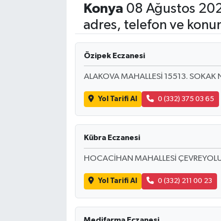
Konya
08 Ağustos 202
Eğitim
adres, telefon ve konu
Sağlık
Özipek Eczanesi
Dünya
ALAKOVA MAHALLESİ 15513. SOKAK
Magazin
Yol Tarifi Al
0 (332) 375 03 65
Gündem
Kübra Eczanesi
Kültür & Sanat
HOCACİHAN MAHALLESİ ÇEVREYOLU 
Teknoloji
Yol Tarifi Al
0 (332) 211 00 23
Bilim
Genel
Medifarma Eczanesi