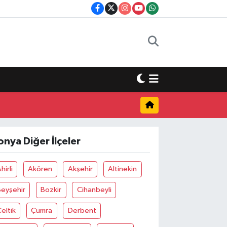
onya Diğer İlçeler
hirli
Akören
Akşehir
Altinekin
Beyşehir
Bozkir
Cihanbeyli
eltik
Çumra
Derbent