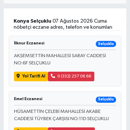
Eğitim
Konya
Selçuklu
07 Ağustos 2026 Cuma
Sağlık
nöbetçi eczane adres, telefon ve konumları
Dünya
İlknur Eczanesi
Selçuklu
Magazin
AKŞEMSETTİN MAHALLESİ SARAY CADDESİ
NO:6F SELÇUKLU
Gündem
Yol Tarifi Al
0 (332) 257 06 66
Kültür & Sanat
Teknoloji
Emel Eczanesi
Selçuklu
HÜSAMETTİN ÇELEBİ MAHALLESİ AKABE
Bilim
CADDESİ TÜYBEK ÇARŞISI NO:11D SELÇUKLU
Genel