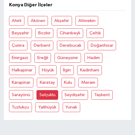
Konya Diğer İlçeler
Ahirli
Akören
Akşehir
Altinekin
Beyşehir
Bozkir
Cihanbeyli
Çeltik
Çumra
Derbent
Derebucak
Doğanhisar
Emirgazi
Ereğli
Güneysinir
Hadim
Halkapinar
Hüyük
İlgin
Kadinhani
Karapinar
Karatay
Kulu
Meram
Sarayönü
Selçuklu
Seydişehir
Taşkent
Tuzlukçu
Yalihüyük
Yunak