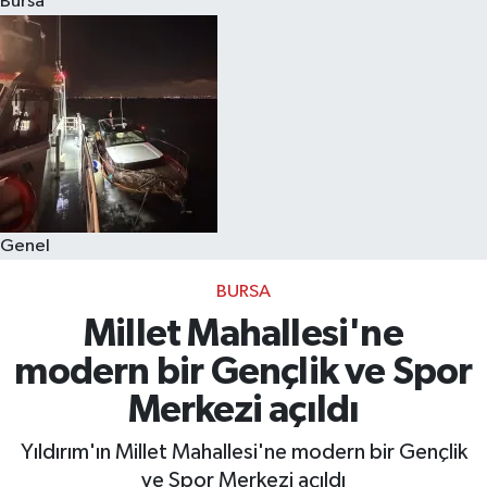
Bursa
Eğitim
Sağlık
Dünya
Magazin
Genel
Gündem
BURSA
Kültür & Sanat
Millet Mahallesi'ne
modern bir Gençlik ve Spor
Teknoloji
Merkezi açıldı
Bilim
Yıldırım'ın Millet Mahallesi'ne modern bir Gençlik
ve Spor Merkezi açıldı
Genel