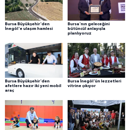
Bursa Büyükşehir'den
Bursa'nın geleceğini
İnegöl'e ulaşım hamlesi
bütüncül anlayışla
planlıyoruz
Bursa Büyükşehir'den
Bursa İnegöl'ün lezzetleri
afetlere hazır iki yeni mobil
vitrine çıkıyor
araç