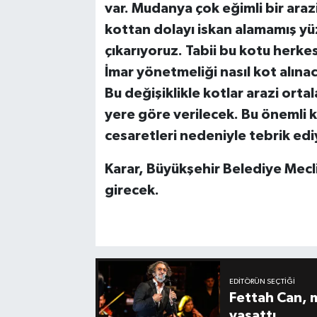
var. Mudanya çok eğimli bir ara
kottan dolayı iskan alamamış yüz
çıkarıyoruz. Tabii bu kotu herkes
İmar yönetmeliği nasıl kot alınac
Bu değişiklikle kotlar arazi ort
yere göre verilecek. Bu önemli k
cesaretleri nedeniyle tebrik ed
Karar, Büyükşehir Belediye Mecl
girecek.
EDITÖRÜN SEÇTIĞI
Fettah Can, 
yaşattı.