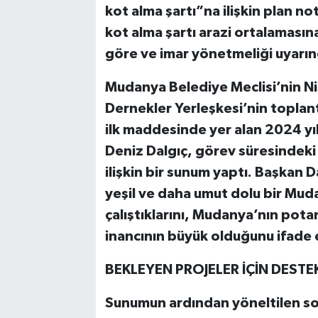
kot alma şartı”na ilişkin plan no
kot alma şartı arazi ortalamasın
Bilim, Teknoloji
göre ve imar yönetmeliği uyarın
Mudanya Belediye Meclisi’nin Ni
Dernekler Yerleşkesi’nin toplan
ilk maddesinde yer alan 2024 yı
Deniz Dalgıç, görev süresindeki b
ilişkin bir sunum yaptı. Başkan D
yeşil ve daha umut dolu bir Mu
çalıştıklarını, Mudanya’nın pota
inancının büyük olduğunu ifade 
BEKLEYEN PROJELER İÇİN DESTE
Sunumun ardından yöneltilen sor