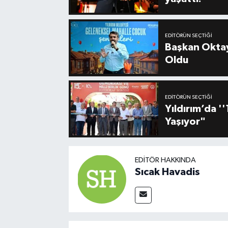
EDITÖRÜN SEÇTIĞI
Başkan Oktay
Oldu
EDITÖRÜN SEÇTIĞI
Yıldırım’da 
Yaşıyor"
EDITÖR HAKKINDA
Sıcak Havadis