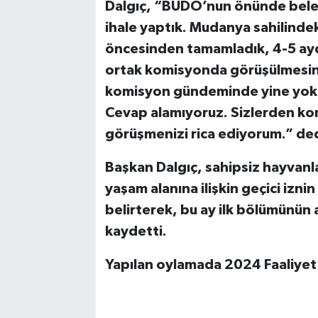
Dalgıç, “BUDO’nun önünde beled
ihale yaptık. Mudanya sahilindeki 
öncesinden tamamladık, 4-5 ayd
ortak komisyonda görüşülmesini 
komisyon gündeminde yine yok. B
Cevap alamıyoruz. Sizlerden kom
görüşmenizi rica ediyorum.” ded
Başkan Dalgıç, sahipsiz hayvanla
yaşam alanına ilişkin geçici izni
belirterek, bu ay ilk bölümünün a
kaydetti.
Yapılan oylamada 2024 Faaliyet 