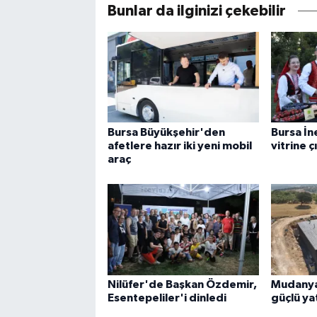
Bunlar da ilginizi çekebilir
Bursa Büyükşehir'den
Bursa İn
afetlere hazır iki yeni mobil
vitrine ç
araç
Nilüfer'de Başkan Özdemir,
Mudanya'
Esentepeliler'i dinledi
güçlü ya