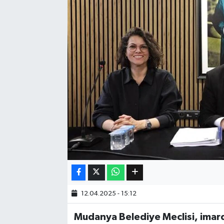
Eğitim
Sağlık
Dünya
Magazin
Gündem
Kültür & Sanat
Teknoloji
12.04.2025 - 15:12
Bilim
Mudanya Belediye Meclisi, imard
Genel