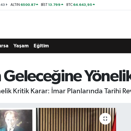
143
6500.87
13.799
64.643,95
ALTIN
BİST
BTC
ursa
Yaşam
Eğitim
Geleceğine Yönelik 
k Kritik Karar: İmar Planlarında Tarihi R