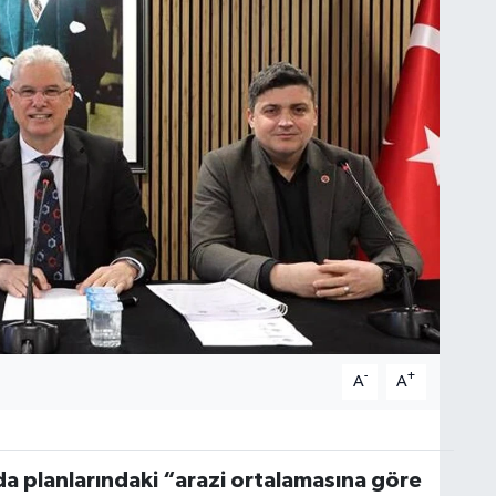
-
+
A
A
a planlarındaki “arazi ortalamasına göre