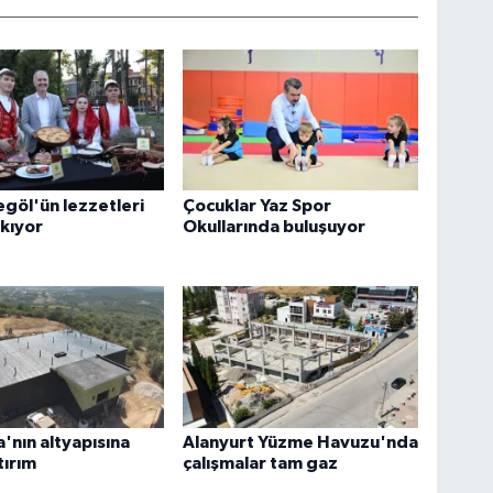
egöl'ün lezzetleri
Çocuklar Yaz Spor
ıkıyor
Okullarında buluşuyor
nın altyapısına
Alanyurt Yüzme Havuzu'nda
tırım
çalışmalar tam gaz