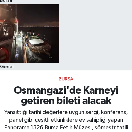
Bursa
Eğitim
Sağlık
Dünya
Magazin
Genel
Gündem
BURSA
Kültür & Sanat
Osmangazi'de Karneyi
getiren bileti alacak
Teknoloji
Yansıttığı tarihi değerlere uygun sergi, konferans,
Bilim
panel gibi çeşitli etkinliklere ev sahipliği yapan
Panorama 1326 Bursa Fetih Müzesi, sömestr tatili
Genel