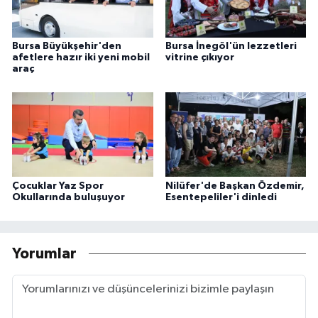
Bursa Büyükşehir'den
Bursa İnegöl'ün lezzetleri
afetlere hazır iki yeni mobil
vitrine çıkıyor
araç
Çocuklar Yaz Spor
Nilüfer'de Başkan Özdemir,
Okullarında buluşuyor
Esentepeliler'i dinledi
Yorumlar