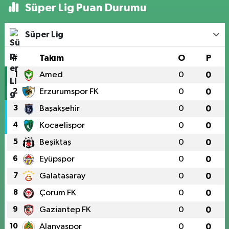
Süper Lig Puan Durumu
Süper Lig
#
Takım
O
P
1
Amed
0
0
2
Erzurumspor FK
0
0
3
Başakşehir
0
0
4
Kocaelispor
0
0
5
Beşiktaş
0
0
6
Eyüpspor
0
0
7
Galatasaray
0
0
8
Çorum FK
0
0
9
Gaziantep FK
0
0
10
Alanyaspor
0
0