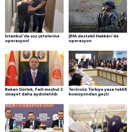
İstanbul'da suç çetelerine
JİHA destekli Hakkâri'de
operasyon!
operasyon
Bakan Gürlek, Faili meçhul 2
Terörsüz Türkiye yasa teklifi
cinayet daha aydınlatıldı
komisyondan geçti