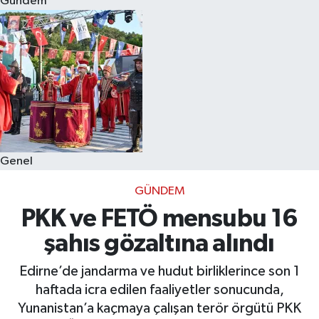
Gündem
Eğitim
Sağlık
Dünya
Magazin
Genel
Gündem
GÜNDEM
Kültür & Sanat
PKK ve FETÖ mensubu 16
şahıs gözaltına alındı
Teknoloji
Edirne’de jandarma ve hudut birliklerince son 1
Bilim
haftada icra edilen faaliyetler sonucunda,
Yunanistan’a kaçmaya çalışan terör örgütü PKK
Genel