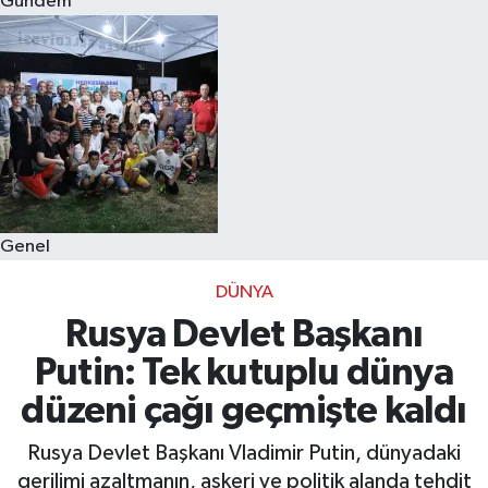
Gündem
Eğitim
Sağlık
Dünya
Magazin
Genel
Gündem
DÜNYA
Kültür & Sanat
Rusya Devlet Başkanı
Putin: Tek kutuplu dünya
Teknoloji
düzeni çağı geçmişte kaldı
Bilim
Rusya Devlet Başkanı Vladimir Putin, dünyadaki
gerilimi azaltmanın, askeri ve politik alanda tehdit
Genel