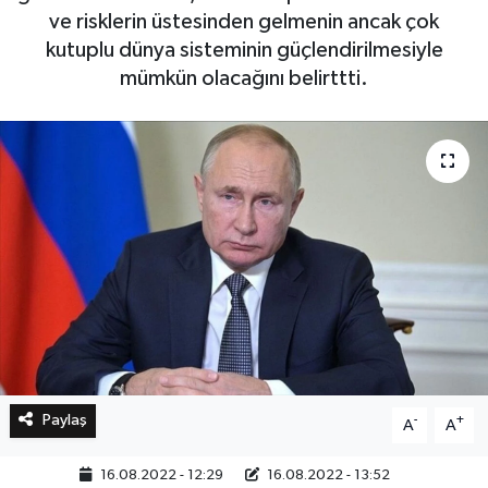
ve risklerin üstesinden gelmenin ancak çok
kutuplu dünya sisteminin güçlendirilmesiyle
Bilim, Teknoloji
mümkün olacağını belirttti.
Paylaş
-
+
A
A
16.08.2022 - 12:29
16.08.2022 - 13:52