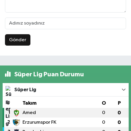
Gönder
Süper Lig Puan Durumu
Süper Lig
#
Takım
O
P
1
Amed
0
0
2
Erzurumspor FK
0
0