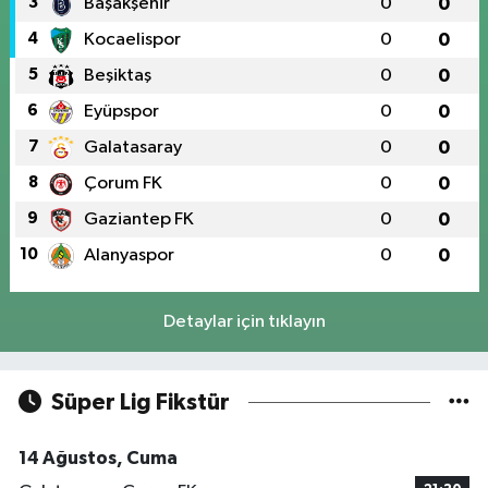
3
Başakşehir
0
0
4
Kocaelispor
0
0
5
Beşiktaş
0
0
6
Eyüpspor
0
0
7
Galatasaray
0
0
8
Çorum FK
0
0
9
Gaziantep FK
0
0
10
Alanyaspor
0
0
Detaylar için tıklayın
Süper Lig Fikstür
14 Ağustos, Cuma