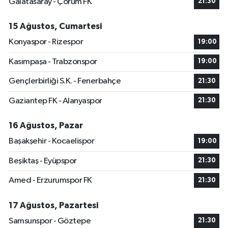
Galatasaray - Çorum FK
21:30
15 Ağustos, Cumartesi
Konyaspor - Rizespor
19:00
Kasımpaşa - Trabzonspor
19:00
Gençlerbirliği S.K. - Fenerbahçe
21:30
Gaziantep FK - Alanyaspor
21:30
16 Ağustos, Pazar
Başakşehir - Kocaelispor
19:00
Beşiktaş - Eyüpspor
21:30
Amed - Erzurumspor FK
21:30
17 Ağustos, Pazartesi
Samsunspor - Göztepe
21:30