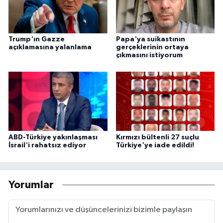
Trump'ın Gazze
Papa'ya suikastının
açıklamasına yalanlama
gerçeklerinin ortaya
çıkmasını istiyorum
ABD-Türkiye yakınlaşması
Kırmızı bültenli 27 suçlu
İsrail'i rahatsız ediyor
Türkiye'ye iade edildi!
Yorumlar