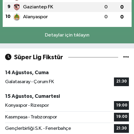
9
Gaziantep FK
0
0
10
Alanyaspor
0
0
Detaylar için tıklayın
Süper Lig Fikstür
14 Ağustos, Cuma
Galatasaray - Çorum FK
21:30
15 Ağustos, Cumartesi
Konyaspor - Rizespor
19:00
Kasımpaşa - Trabzonspor
19:00
Gençlerbirliği S.K. - Fenerbahçe
21:30