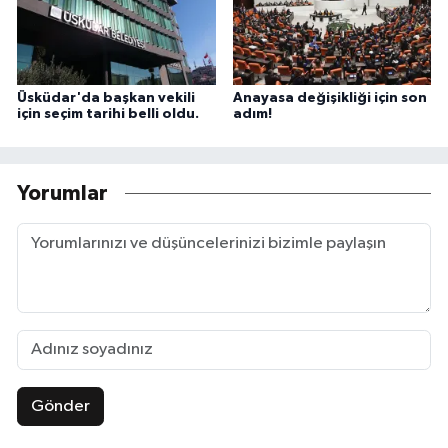
Üsküdar'da başkan vekili
Anayasa değişikliği için son
için seçim tarihi belli oldu.
adım!
Yorumlar
Gönder