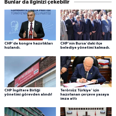
Bunlar da ilginizi çekebilir
CHP'de kongre hazırlıkları
CHP'nin Bursa'daki ilçe
hızlandı.
belediye yönetimi kalmadı.
CHP İngiltere Birliği
Terörsüz Türkiye' için
yönetimi görevden alındı!
hazırlanan çerçeve yasaya
imza attı