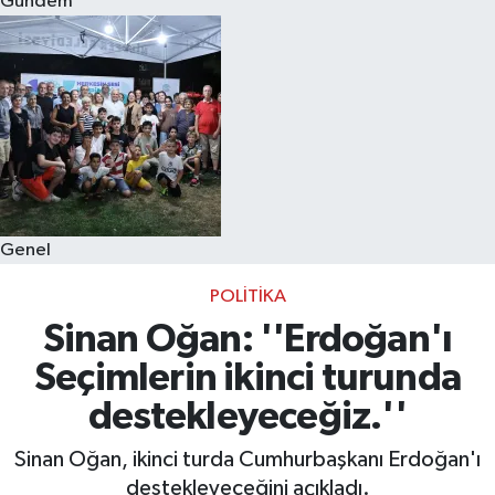
Gündem
Eğitim
Sağlık
Dünya
Magazin
Genel
Gündem
POLITIKA
Kültür & Sanat
Sinan Oğan: ''Erdoğan'ı
Seçimlerin ikinci turunda
Teknoloji
destekleyeceğiz.''
Bilim
Sinan Oğan, ikinci turda Cumhurbaşkanı Erdoğan'ı
destekleyeceğini açıkladı.
Genel