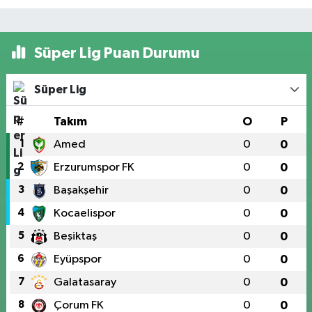
Süper Lig Puan Durumu
Süper Lig
#
Takım
O
P
1
Amed
0
0
2
Erzurumspor FK
0
0
3
Başakşehir
0
0
4
Kocaelispor
0
0
5
Beşiktaş
0
0
6
Eyüpspor
0
0
7
Galatasaray
0
0
8
Çorum FK
0
0